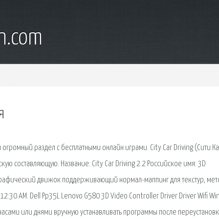
wn.com
я
я огромный раздел с бесплатными онлайн играми. City Car Driving (Сити К
ую составляющую. Название: City Car Driving 2.2 Российское имя: 3D
D-графический движок поддерживающий нормал-маппинг для текстур, мет
12:30 AM. Dell Pp35L Lenovo G580 3D Video Controller Driver Driver Wifi W
ло часами или днями вручную устанавливать программы после переустановк