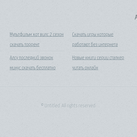
A
и
Мультфильм хот вилс 2 сезон
Скачать игры которые
скачать торрент
работают без интернета
Алсу последний звонок
Новые книги серии сталкер
минус скачать бесплатно
читать онлайн
© Untitled. All rights reserved.