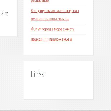
расписание
Концептуальная власть миф или
ギアソリッ
реальность книга скачать
Фильм город в море скачать
Приказ 555 приложение 8
Links