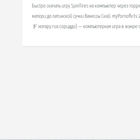
Быстро скачать игру SpinTires на компьютер через торр
матери до латинской сучки Ванессы Скай. myPornof
ド мэтару гиа сориддо) — компьютерная игра в жанре с