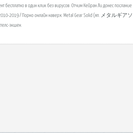
ент бесплатно в один клик без вирусов. Отчим Кейран Ли донес послание
lv.tv 2010-2019 / Порно онлайн наверх. Metal Gear Solid (яп. メタル
телс-экшен.