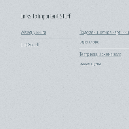
Links to Important Stuff
Wiseguy книга
Подсказки четыре картинк
одно слово
Lm386 pdf
Театр наций схема зала
малая сцена