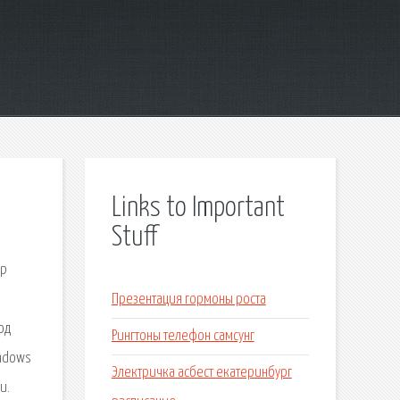
Links to Important
Stuff
ар
Презентация гормоны роста
од
Рингтоны телефон самсунг
indows
Электричка асбест екатеринбург
и.