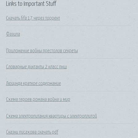
Links to Important Stuff
Скачать fifa 17 через торрент
Фазила
Приложение войны престолов секреты
Словарные диктанты 2 класс пнш
Люцинда краткое содержание
Схема героев романа война и мир
Схема электропитания квартиры с электроплитой
Сказки писахова скачать pdf