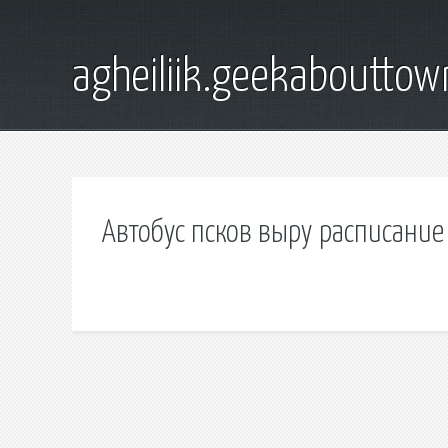
agheiliik.geekaboutto
Автобус псков выру расписание