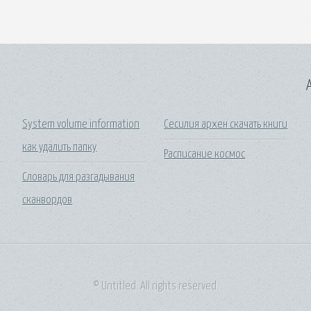
A
System volume information
Сесилия архен скачать книги
как удалить папку
Расписание космос
Словарь для разгадывания
сканвордов
© Untitled. All rights reserved.