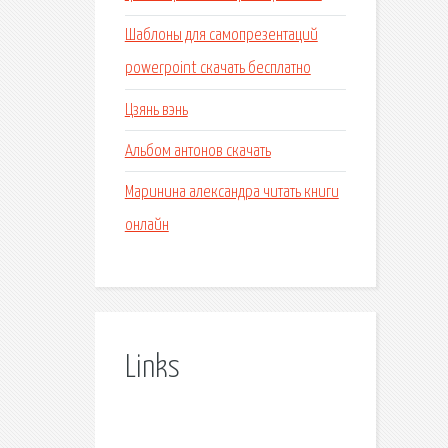
Шаблоны для самопрезентаций
powerpoint скачать бесплатно
Цзянь вэнь
Альбом антонов скачать
Маринина александра читать книги
онлайн
Links