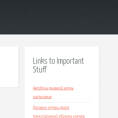
Links to Important
Stuff
Автобусы джанкой керчь
расписание
Договор уступки долга
трехсторонний образец скачать