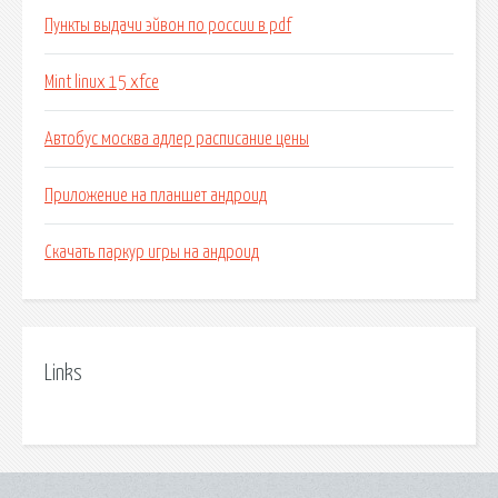
Пункты выдачи эйвон по россии в pdf
Mint linux 15 xfce
Автобус москва адлер расписание цены
Приложение на планшет андроид
Скачать паркур игры на андроид
Links