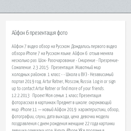
Айфон 6 презентация фото
Айфон 7 видео обзор на Русском. Дождались первого видео
обзора iPhone 7 на Русском языке. Айфон 6: отзыв меняла
несколько раз. Шок- Разочарование - Смирение - Презрение-
Сожаление. 2.3.2015 · Презентация: Животный мир
холодных районов. 1 класс - - Школа и ВУЗ - Независимый
портал 2019 год. Artur Ratner, Moscow, Russia. Log in or sign
up to contact Artur Ratner or find more of your friends.
12.2.2013 · Проект Моя семья. 1 класс Презентация
фоторассказ в картинках Предмет в школе: окружающий
мир. iPhone 11 — новый Айфон 2019: характеристики, обзор,
фотографии, слухи, дата выхода, цена. девочки модели
поздравления с днем рождения женщине 22 года картинки
девушка одевалка игра. Купить iPhone XR в продаже в