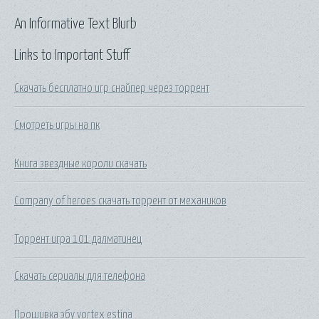
An Informative Text Blurb
Links to Important Stuff
Скачать бесплатно игр снайпер через торрент
Смотреть игры на пк
Книга звездные короли скачать
Company of heroes скачать торрент от механиков
Торрент игра 101 далматинец
Скачать сериалы для телефона
Прошивка эбу vortex estina