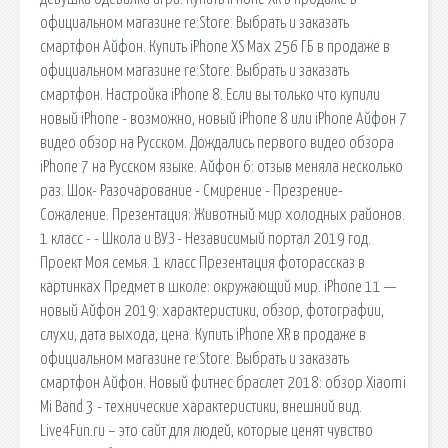
официальном магазине re:Store. Выбрать и заказать
смартфон Айфон. Купить iPhone XS Max 256 ГБ в продаже в
официальном магазине re:Store. Выбрать и заказать
смартфон. Настройка iPhone 8. Если вы только что купили
новый iPhone - возможно, новый iPhone 8 или iPhone Айфон 7
видео обзор на Русском. Дождались первого видео обзора
iPhone 7 на Русском языке. Айфон 6: отзыв меняла несколько
раз. Шок- Разочарование - Смирение - Презрение-
Сожаление. Презентация: Животный мир холодных районов.
1 класс - - Школа и ВУЗ - Независимый портал 2019 год.
Проект Моя семья. 1 класс Презентация фоторассказ в
картинках Предмет в школе: окружающий мир. iPhone 11 —
новый Айфон 2019: характеристики, обзор, фотографии,
слухи, дата выхода, цена. Купить iPhone XR в продаже в
официальном магазине re:Store. Выбрать и заказать
смартфон Айфон. Новый фитнес браслет 2018: обзор Xiaomi
Mi Band 3 - технические характеристики, внешний вид.
Live4Fun.ru – это сайт для людей, которые ценят чувство