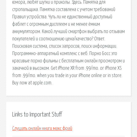
юмора, любят шутки и приколы. Здесь. Памятка для
стропальщика. Памятка составлена с учетом требований
Правил устройства. Чуть ли не единственный доступный
фаблет с огромным дисплеем и не менее ёмким
аккумулятором. Какой лучший смартфон выбрать по отзывам
покупателей и соотношению цена/качество? Ответ.
Поисковая сиcтема, список запросов, поиск информации.
Программно-аппаратный комплекс с веб. Порно Босс это
красивые порно фильмы с бесплатным онлайн просмотром и
закачкой в высоком. Get iPhone XR from .99/mo. or iPhone XS
from .99/mo. when you trade in your iPhone online or in store.
Buy now at apple.com.
Links to Important Stuff
Слушать онлайн книги макс фрай