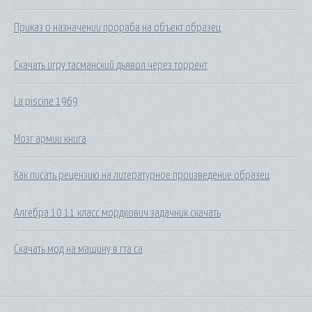
Приказ о назначении прораба на объект образец
Скачать игру тасманский дьявол через торрент
La piscine 1969
Мозг армии книга
Как писать рецензию на литературное произведение образец
Алгебра 10 11 класс мордкович задачник скачать
Скачать мод на машину в гта са