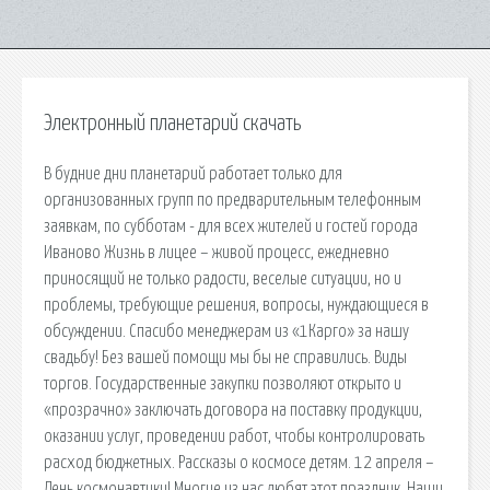
Электронный планетарий скачать
В будние дни планетарий работает только для
организованных групп по предварительным телефонным
заявкам, по субботам - для всех жителей и гостей города
Иваново Жизнь в лицее – живой процесс, ежедневно
приносящий не только радости, веселые ситуации, но и
проблемы, требующие решения, вопросы, нуждающиеся в
обсуждении. Спасибо менеджерам из «1Карго» за нашу
свадьбу! Без вашей помощи мы бы не справились. Виды
торгов. Государственные закупки позволяют открыто и
«прозрачно» заключать договора на поставку продукции,
оказании услуг, проведении работ, чтобы контролировать
расход бюджетных. Рассказы о космосе детям. 12 апреля –
День космонавтики! Многие из нас любят этот праздник. Наши