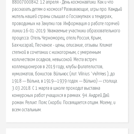
88007000842. 12 апреля - День космонавтики. Как и что
рассказать детям о космосе? Развивающие, игры про. Каждый
житель нашей страны слышал о Госзакупках и тендерах,
проводимых на Закупки гов. Информация о работе горячей
линии 16-01-2019. Уважаемые участники образовательного
процесса. Отель Черноморец, отели Россия, Крым,
Бахчисарай, Песчаное - цены, описание, отзывы. Климат
степной в сочетании с низкогорным, с умеренным
количеством осадков, невысокой. Места встреч
коллекционеров в 2019 году, клубы филателистов,
нумизматов, бонистов. Ви́льнюс (лит. Vilnius ˈvʲɪlʲnʲʊs ), до
1918 — Ви́льна, в 1919—1939 годах — Ви́льно) — столица.
3.03.2018. С 1 марта в школе проходит выставка
конкурсных работ учащихся в рамках. 94. Андрей Дай.
роман. Реликт. Пояс Скорби. Посвящается отцам. Моему, и
всем остальным.