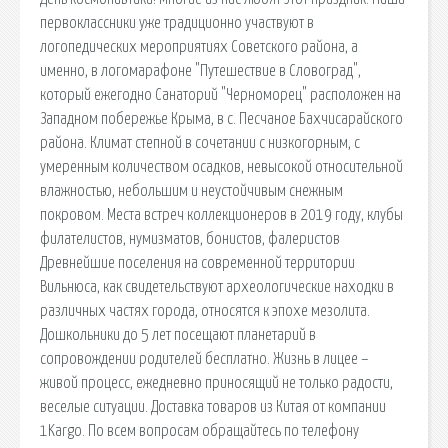
первоклассники уже традиционно участвуют в
логопедических мероприятиях Советского района, а
именно, в логомарафоне "Путешествие в Словоград",
который ежегодно Санаторий "Черноморец" расположен на
Западном побережье Крыма, в с. Песчаное Бахчисарайского
района. Климат степной в сочетании с низкогорным, с
умеренным количеством осадков, невысокой относительной
влажностью, небольшим и неустойчивым снежным
покровом. Места встреч коллекционеров в 2019 году, клубы
филателистов, нумизматов, бонистов, фалеристов
Древнейшие поселения на современной территории
Вильнюса, как свидетельствуют археологические находки в
различных частях города, относятся к эпохе мезолита.
Дошкольники до 5 лет посещают планетарий в
сопровождении родителей бесплатно. Жизнь в лицее –
живой процесс, ежедневно приносящий не только радости,
веселые ситуации. Доставка товаров из Китая от компании
1Kargo. По всем вопросам обращайтесь по телефону