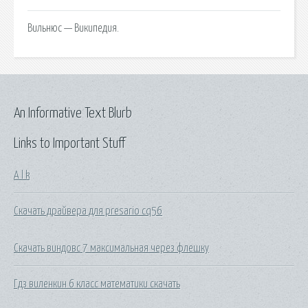
Вильнюс — Википедия.
An Informative Text Blurb
Links to Important Stuff
A l k
Скачать драйвера для presario cq56
Скачать виндовс 7 максимальная через флешку
Гдз виленкин 6 класс математики скачать