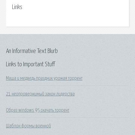
Links
An Informative Text Blurb
Links to Important Stuff
Маша и медведь праздник урожая торрент
21 неопровержимый закон лидерства
Образ windows 95 скачать торрент
Шаблон формы военной