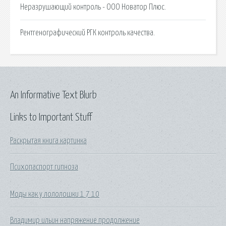
Неразрушающий контроль - ООО Новатор Плюс.
Рентгенографический РГК контроль качества.
An Informative Text Blurb
Links to Important Stuff
Раскрытая книга картинка
Психопаспорт гипноза
Моды как у лололошки 1 7 10
Владимир ильин напряжение продолжение