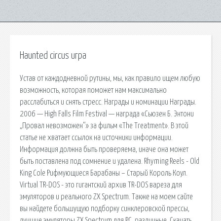
Haunted circus игра
Устав от каждодневной рутины, мы, как правило ищем любую
возможность, которая поможет нам максимально
расслабиться и снять стресс. Награды и номинации Награды.
2006 — High Falls Film Festival — награда «Сьюзен Б. Энтони
„Провал невозможен“» за фильм «The Treatment». В этой
статье не хватает ссылок на источники информации.
Информация должна быть проверяема, иначе она может
быть поставлена под сомнение и удалена. Rhyming Reels - Old
King Cole Рифмующиеся Барабаны – Старый Король Коул.
Virtual TR-DOS - это гигантский архив TR-DOS вареза для
эмуляторов и реального ZX Spectrum. Tакже на моем сайте
вы найдете большущую подборку синклеровской прессы,
лучшие эмуляторы ZX Spectrum для PC, различные. Скачать