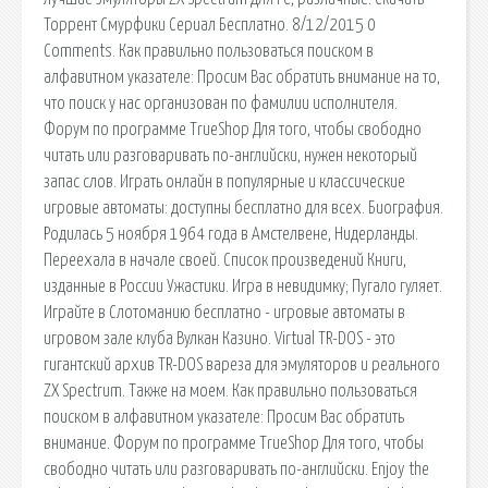
Торрент Смурфики Сериал Бесплатно. 8/12/2015 0
Comments. Как правильно пользоваться поиском в
алфавитном указателе: Просим Вас обратить внимание на то,
что поиск у нас организован по фамилии исполнителя.
Форум по программе TrueShop Для того, чтобы свободно
читать или разговаривать по-английски, нужен некоторый
запас слов. Играть онлайн в популярные и классические
игровые автоматы: доступны бесплатно для всех. Биография.
Родилась 5 ноября 1964 года в Амстелвене, Нидерланды.
Переехала в начале своей. Список произведений Книги,
изданные в России Ужастики. Игра в невидимку; Пугало гуляет.
Играйте в Слотоманию бесплатно - игровые автоматы в
игровом зале клуба Вулкан Казино. Virtual TR-DOS - это
гигантский архив TR-DOS вареза для эмуляторов и реального
ZX Spectrum. Tакже на моем. Как правильно пользоваться
поиском в алфавитном указателе: Просим Вас обратить
внимание. Форум по программе TrueShop Для того, чтобы
свободно читать или разговаривать по-английски. Enjoy the