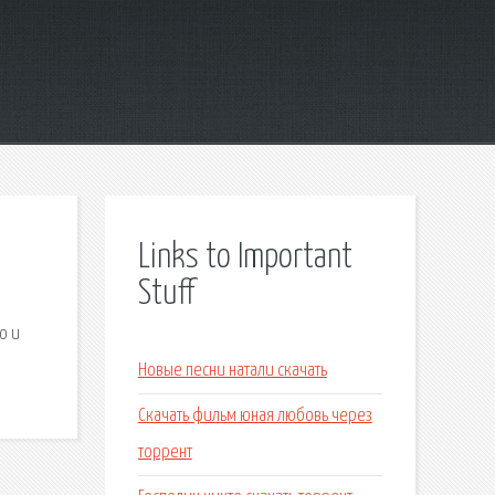
Links to Important
Stuff
о и
Новые песни натали скачать
Скачать фильм юная любовь через
торрент