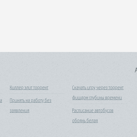
A
Киллер элит торрент
Скачать игру через торрент
фишдом глубины времени
на
Принять на работу без
заявления
Расписание автобусов
обоянь белая