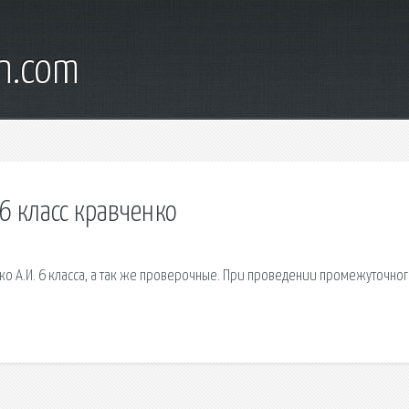
wn.com
6 класс кравченко
о А.И. 6 класса, а так же проверочные. При проведении промежуточног