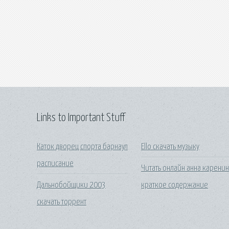
Links to Important Stuff
Каток дворец спорта барнаул
Ello скачать музыку
расписание
Читать онлайн анна карени
Дальнобойщики 2003
краткое содержание
скачать торрент