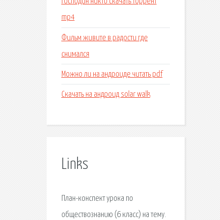
Господин никто скачать торрент
mp4
Фильм живите в радости где
снимался
Можно ли на андроиде читать pdf
Скачать на андроид solar walk
Links
План-конспект урока по
обществознанию (6 класс) на тему.