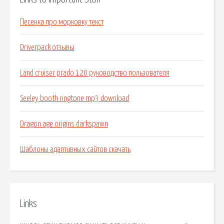
Песенка про морковку текст
Driverpack отзывы
Land cruiser prado 120 руководство пользователя
Seeley booth ringtone mp3 download
Dragon age origins darkspawn
Шаблоны адаптивных сайтов скачать
Links