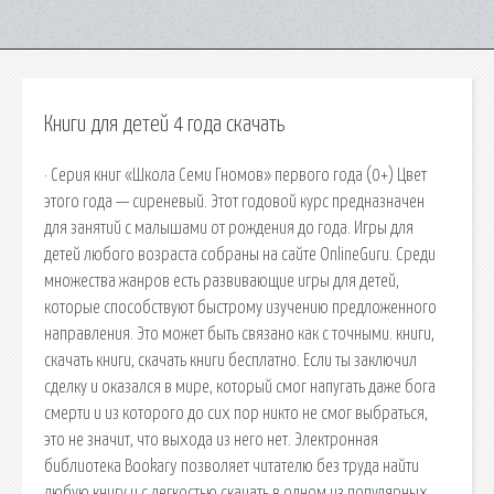
Книги для детей 4 года скачать
· Серия книг «Школа Семи Гномов» первого года (0+) Цвет
этого года — сиреневый. Этот годовой курс предназначен
для занятий с малышами от рождения до года. Игры для
детей любого возраста собраны на сайте OnlineGuru. Среди
множества жанров есть развивающие игры для детей,
которые способствуют быстрому изучению предложенного
направления. Это может быть связано как с точными. книги,
скачать книги, скачать книги бесплатно. Если ты заключил
сделку и оказался в мире, который смог напугать даже бога
смерти и из которого до сих пор никто не смог выбраться,
это не значит, что выхода из него нет. Электронная
библиотека Bookary позволяет читателю без труда найти
любую книгу и с легкостью скачать в одном из популярных