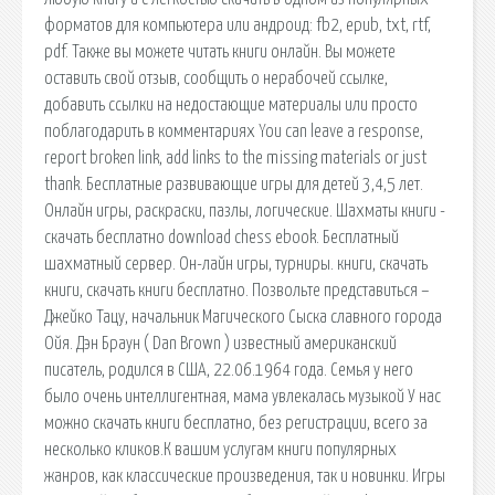
форматов для компьютера или андроид: fb2, epub, txt, rtf,
pdf. Также вы можете читать книги онлайн. Вы можете
оставить свой отзыв, сообщить о нерабочей ссылке,
добавить ссылки на недостающие материалы или просто
поблагодарить в комментариях You can leave a response,
report broken link, add links to the missing materials or just
thank. Бесплатные развивающие игры для детей 3,4,5 лет.
Онлайн игры, раскраски, пазлы, логические. Шахматы книги -
скачать бесплатно download chess ebook. Бесплатный
шахматный сервер. Он-лайн игры, турниры. книги, скачать
книги, скачать книги бесплатно. Позвольте представиться –
Джейко Тацу, начальник Магического Сыска славного города
Ойя. Дэн Браун ( Dan Brown ) известный американский
писатель, родился в США, 22.06.1964 года. Семья у него
было очень интеллигентная, мама увлекалась музыкой У нас
можно скачать книги бесплатно, без регистрации, всего за
несколько кликов.К вашим услугам книги популярных
жанров, как классические произведения, так и новинки. Игры