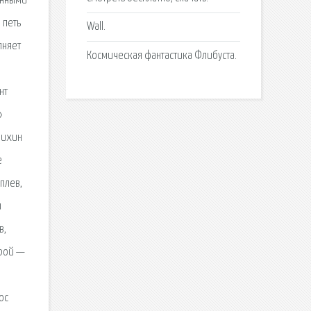
анными
 петь
Wall.
лняет
Космическая фантастика Флибуста.
нт
»
нихин
е
плев,
и
в,
ерой —
юс