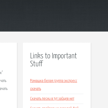
Links to Important
Stuff
к"
чать
Ромашка белая группа экспресс
ачать
скачать
Скачать песни в тут зайцев нет