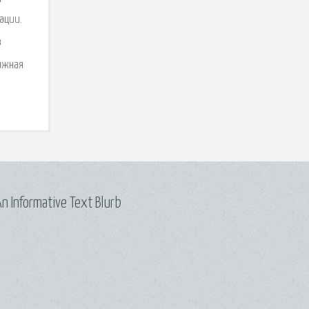
ации.
в
нижная
n Informative Text Blurb