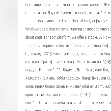
бесплатно и без регистрации на высокой скорости! Филь
Оригинальное Друзья! Огромная просьба, оставляйте св
торрент бесплатно. Join the millions already enjoying Kodi.
Windows operating systems, running on most common pro
about page. For each platform, we offer a stable. Вы мо
торрент, совершенно бесплатно без регистрации. Инфо
Год выхода: 2015 Жанр: Триллер, драма, криминал. Коди
мультиков Трансформеры. Коди и Боты Спасатели. 29:4
(1953)1. В ролях: Бобби Коулмэн, Джей Хед (голос Коди
Холлистон Коулмэн, Робби Харрисон, Питер Джейсон, Б
оказывается более сильным, жизнелюбивым и оптимист
протезы. Скачать фильм Толя-робот (2019) бесплатно, 
онлайн. Описание сюжета фильма: История о герое с а