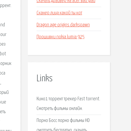
Скачать драйвер на acer вай фай
оррент.
Сканер лица какой ты кот
Dragon age origins darkspawn
and
 our
Прошивки nokia lumia 925
ерез
obot
борник
рса
Links
,
торый
Кино1 торрент трекер Fast torrent.
ские
Смотреть фильмы онлайн.
еть
Порно Босс порно фильмы HD
смотреть бесплатно, скачать.