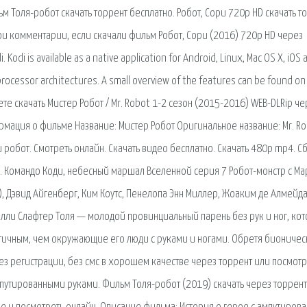
м Толя-робот скачать торрент бесплатно. Робот, Сори 720p HD скачать т
ои комментарии, если скачали фильм Робот, Сори (2016) 720p HD через
 Kodi is available as a native application for Android, Linux, Mac OS X, iOS 
cessor architectures. A small overview of the features can be found on
жете скачать Мистер Робот / Mr. Robot 1-2 сезон (2015-2016) WEB-DLRip ч
рмация о фильме Название: Мистер Робот Оригинальное название: Mr. R
 робот. Смотреть онлайн. Скачать видео бесплатно. Скачать 480p mp4. С
5. Командо Коди, небесный маршал Вселенной серия 7 Робот-монстр с Ма
), Дэвид Айгенберг, Ким Коутс, Пенелопа Энн Миллер, Жоаким де Алмейда
илли Слафтер Толя — молодой провинциальный парень без рук и ног, ко
ичным, чем окружающие его люди с руками и ногами. Обретя биониче
без регистрации, без смс в хорошем качестве через торрент или посмотр
мпутированными руками. Фильм Толя-робот (2019) скачать через торрент