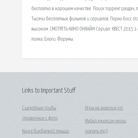
бесплатно в хорошем качестве. Поиск торрент раздач, 
Тысячи бесплатных фильмов и сериалов. Порно Босс эт
высоком. СМОТРЕТЬ КИНО ОНЛАЙН! Сериал: КВЕСТ 2015 1
полка; Блоги; Форумы.
Links to Important Stuff
Съедобные грибы
Игры на андроид ртс
справочник с фото
Майкл джексон песни
Книга бикбаевой тяньши
скачать mp3