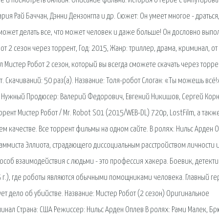
ве и посмотреть онлайн. Описание фильма: История о герое с ампутиров
ия Рай Баччан, Дэнни Дензонгпа и др. Сюжет: Он умеет многое - драться,
может делать все, что может человек и даже больше! Он дословно выпо
от 2 сезон через торрент, Год: 2015, Жанр: триллер, драма, криминал, от
Мистер Робот 2 сезон, который вы всегда сможете скачать через торре
т. Скачиваний: 50 раз(а). Название: Толя-робот Слоган: «Ты можешь всё!
ей Нужный Продюсер: Валерий Федорович, Евгений Никишов, Сергей Кор
рент Мистер Робот / Mr. Robot S01 (2015/WEB-DL) 720p, LostFilm, а такж
 качестве. Все торрент фильмы на одном сайте. В ролях: Нильс Арден О
раммиста Эллиота, страдающего диссоциальным расстройством личности 
соб взаимодействия с людьми - это профессия хакера. Боевик, детекти
 г.), где роботы являются обычными помощниками человека. Главный г
т дело об убийстве. Название: Мистер Робот (2 сезон) Оригинальное
минал Страна: США Режиссер: Нильс Арден Оплев В ролях: Рами Малек, Бр