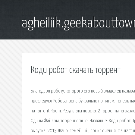
agheiliik.geekaboutto
Коди робот скачать торрент
Благодаря роботу, которого его новый владелец называет
преследуют Робосапиена буквально по пятам. Теперь нас
на Torrent Room. Результаты поиска: 2 Торренты на раз
Одним Файлом, торрент emule. Название: Коди-робот Ор
выпуска: 2013 Жанр: семейный, приключения, фантастик