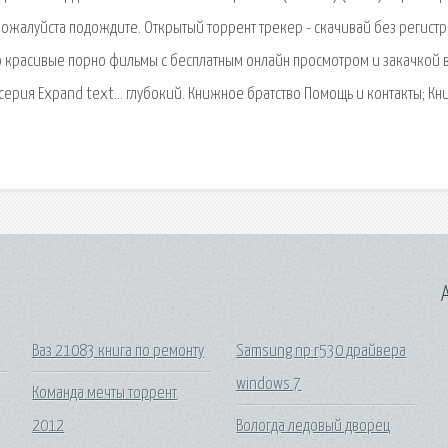
пожалуйста подождите. Открытый торрент трекер - скачивай без регистр
о красивые порно фильмы с бесплатным онлайн просмотром и закачкой 
 серия Expand text… глубокий. Книжное братство Помощь и контакты; К
A
Ваз 21083 книга по ремонту
Samsung np r530 драйвера
windows 7
Команда мечты торрент
2012
Вологда ледовый дворец