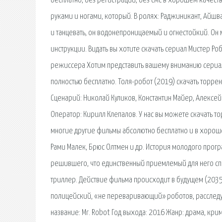
бесплатно, без регистрации, без смс в хорошем качест
руками и ногами, который. В ролях: Раджиникант, Айшвар
и танцевать, он водонепроницаемый и огнестойкий. Он 
инструкции. Видать вы хотите скачать сериал Мистер Роб
режиссера Хотим представить вашему вниманию сериал 
полностью бесплатно. Толя-робот (2019) скачать торрен
Сценарий: Николай Куликов, Константин Майер, Алекс
Оператор: Кирилл Клепалов. У нас вы можете скачать тор
многие другие фильмы абсолютно бесплатно и в хорошем
Рами Малек, Брюс Олтмен и др. История молодого прог
решившего, что единственный приемлемый для него спо
триллер. Действие фильма происходит в будущем (2035
полицейский, «не переваривающий» роботов, расследуе
название: Mr. Robot Год выхода: 2016 Жанр: драма, кри