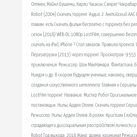
Олтмен, Майкл Бушеми, Карли Чаикин, Самрат Чакрабарти
Robot (2004) Скачать торрент. Аудио 2: Английский AAC L
главам: есть Скачать фильм бесплатно с торрента без ре
сезон (2016) WEB-DL 1080p LostFilm, совершенно бесплат
скачать на iPad, iPhone ? Стол заказов. Правила проекта
Перезагрузка (2013) через торрент: Просмотров: 9 553
приключения. Режиссер: Шон МакНамара. Фантастика, бо
Ниндзя и др. В скором будущем ученные, наконец, све
создания искусственного интеллекта. Главная » Сериалы 
LostFilm торрент. Название: Мистер Робот Оригинально
постановщик: Нильс Арден Оплев. Скачать торрент Сери
Режиссер: Нильс Арден Оплев. В ролях: Кристиан Слэйте
страдающего диссоциальным расстройством личности и р
Robot Год выхода: 2016 Жанр: драма, криминал Режиссер