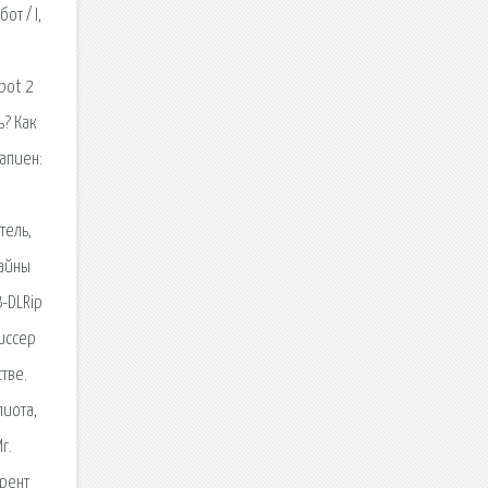
т / I,
bot 2
ь? Как
сапиен:
тель,
тайны
B-DLRip
жиссер
тве.
лиота,
r.
ррент