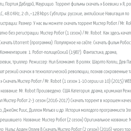
, Портия Даблдэй, Маурицио. Торрент фильмы скачать » Боевики » Я, робо
C, 48.0 KHz, 2 ch.,~128 kbps Субтитры: русские, английские Навигация по
гистрации: Размер: У нас вы можете скачать торрент Мистер Робот / Mr. Ro
но без регистрации. Мистер Робот (1 сезон) / Mr. Robot. Как здесь качат
. Скачать Utorrent (программа). Популярное на сайте. Скачать фильм Робо
 Комментариев: 1. Робот-полицейский (1987). Фантастика, драма,
евик, триллер. Режиссер: Нил Бломкамп. В ролях: Шарлто Копли, Дев Па
ршат резкий скачок в технологической революции, познав сокровенные 
» Скачать Мистер Робот / Mr. Robot (1 сезон 1-10 серии из 10) (2015) WE
е название: Mr. Robot Произведено: США Категория: драма, криминал Ре
ал Мистер Робот 2-3 сезон (2016-2017) Скачать торрент в хорошем качес
р, Джеймс Риис, Диллон Мэтьюз и др. История молодого программиста Эл
ешившего. Название: Мистер Робот (2 сезон) Оригинальное название: M
: Нильс Арден Оплев В Скачать Мистер Робот (2 сезон) (2016) через то