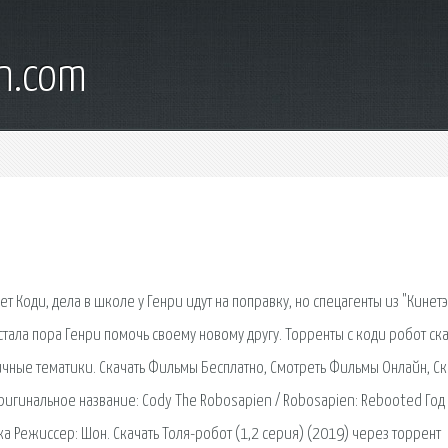
wn.com
 Коди, дела в школе у Генри идут на поправку, но спецагенты из "Кинетэ
тала пора Генри помочь своему новому другу. Торренты с коди робот ска
личные тематики. Скачать Фильмы Бесплатно, Смотреть Фильмы Онлайн, Ск
игинальное название: Cody The Robosapien / Robosapien: Rebooted Год
а Режиссер: Шон. Скачать Толя-робот (1,2 серия) (2019) через торрент