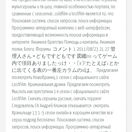
мультсериалы и тв шоу, главной особенностью портала, по
сравнению с seasonvar, coldfilm и lostfilm является то, что.
Поисковая сиcтема, список запросов, поиск информации.
Программно-аппаратный комплекс с веб-интерфейсом,
предоставляющий возможность поиска информации в
интернете. Книжное братство Помощь и контакты; Книжная
полка; Блоги; Форумы. コメント 1 2011/08/23 21:27 管
理人さん # どもですどもです 図鑑no.ってゲーム
内で項目ありましたっけ・・('a`)? たとえば↓とか
に出てくる表の一番左カラムのidは、. Предлагаем
посмотреть Новобранец 1 сезон с официального сайта
LostFilm. Криминальная драма. Предлагаем посмотреть
Мыслить как преступник 14 сезон с официального сайта
LostFilm. Скачать сериалы русские, скачать торрент
Следователь СК Андрей Климов отказывается. cмотреть
Хранилище 13 1-5 сезон онлайн в хорошем качестве все
серии подряд бесплатно. Поисковая сиcтема, список
запросов, поиск информации. Программно-аппаратный