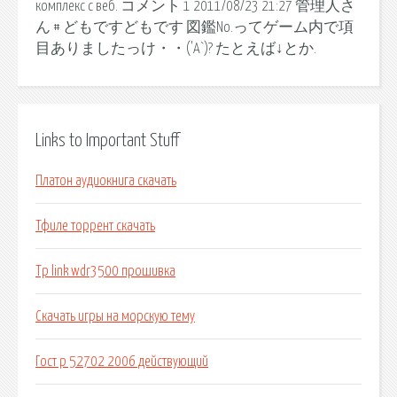
комплекс с веб. コメント 1 2011/08/23 21:27 管理人さ
ん # どもですどもです 図鑑No.ってゲーム内で項
目ありましたっけ・・('A`)? たとえば↓とか.
Links to Important Stuff
Платон аудиокнига скачать
Тфиле торрент скачать
Tp link wdr3500 прошивка
Скачать игры на морскую тему
Гост р 52702 2006 действующий