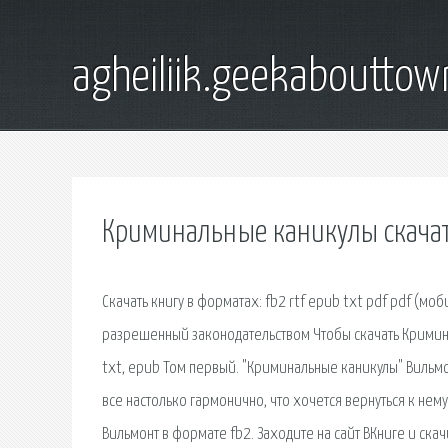
agheiliik.geekaboutto
Криминальные каникулы скачат
Скачать книгу в форматах : fb2 rtf epub txt pdf pdf (м
разрешенный законодательством Чтобы скачать Кримина
txt, epub Том первый. "Криминальные каникулы" Вильмо
все настолько гармонично, что хочется вернуться к нем
Вильмонт в формате fb2. Заходите на сайт ВКниге и ска