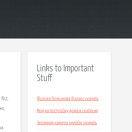
Links to Important
Stuff
 fb2,
Физика божинова 8 класс скачать
но,
Мод на постройку дома в скайрим
Экранная камера онлайн снимать
на