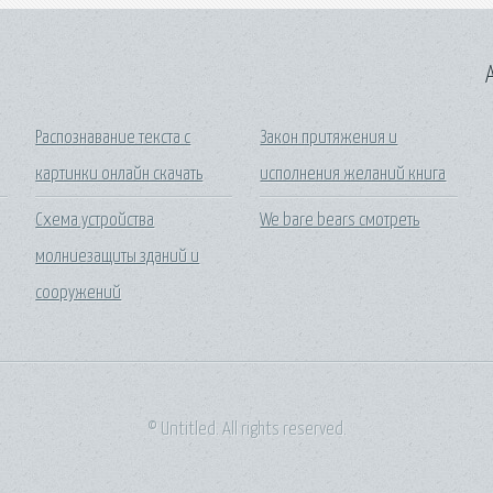
A
Распознавание текста с
Закон притяжения и
картинки онлайн скачать
исполнения желаний книга
Схема устройства
We bare bears смотреть
молниезащиты зданий и
сооружений
© Untitled. All rights reserved.