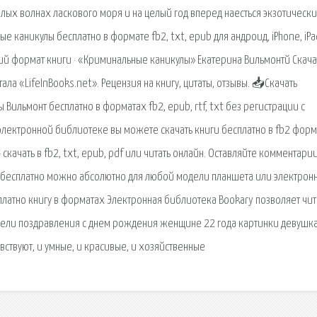
плых волнах ласкового моря и на целый год вперед наесться экзотическ
 каникулы бесплатно в формате fb2, txt, epub для андроид, iPhone, iPa
ий формат книги · «Криминальные каникулы» Екатерина Вильмонтй Скача
ртала «LifeInBooks.net». Рецензия на книгу, цитаты, отзывы. 📥Скачать
Вильмонт бесплатно в форматах fb2, epub, rtf, txt без регистрации с
й электронной библиотеке вы можете скачать книги бесплатно в fb2 фор
ачать в fb2, txt, epub, pdf или читать онлайн. Оставляйте комментарии
b2 бесплатно можно абсолютно для любой модели планшета или электрон
сплатно книгу в форматах Электронная библиотека Bookary позволяет чи
модели поздравления с днем рождения женщине 22 года картинки девушк
вствуют, и умные, и красивые, и хозяйственные