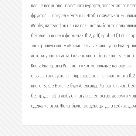
пляже всемирно известного курорта, поплескаться в те
фруктов — предел мечтаний. Чтобы скачать Криминальные
iBooks, на телефон или на планшет выберите подходящ
бесплатно книгу в форматах fb2, pdf, epub, rtf, txt с по
электронную книгу «Криминальные каникулы» Екатерины 
литературного сайта. Скачать книги бесплатно. В наше
Книга Екатерины Вильмонт «Криминальные каникулы» — ск
отзывы, голосуйте за понравившиеся. Cкачать книги f
книги. Выше Бога не буду Александр Литвин Скачать бе
без труда найти любую книгу и с легкостью. девочки 
одевалка игра. Жили-были три девицы, да и сейчас здра