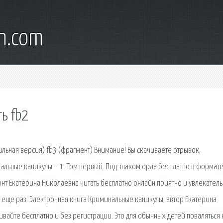
wn.com
ь fb2
обильная версия) fb3 (фрагмент) Внимание! Вы скачиваете отрывок,
льные каникулы – 1. Том первый. Под знаком орла бесплатно в формате
нт Екатерина Николаевна читать бесплатно онлайн приятно и увлекатель
у еще раз. Электронная книга Криминальные каникулы, автор Екатерина
чивайте бесплатно и без регистрации. Это для обычных детей поваляться 