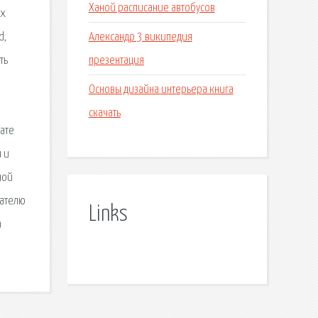
Ханой расписание автобусов
их
Александр 3 википедия
d,
презентация
ть
Основы дизайна интерьера книга
скачать
мате
 и
ной
тателю
Links
а