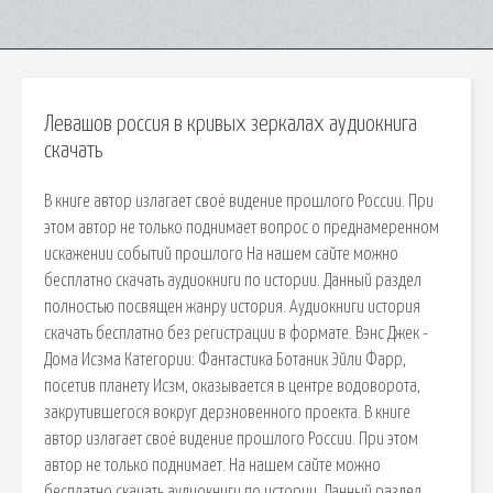
Левашов россия в кривых зеркалах аудиокнига
скачать
В книге автор излагает своё видение прошлого России. При
этом автор не только поднимает вопрос о преднамеренном
искажении событий прошлого На нашем сайте можно
бесплатно скачать аудиокниги по истории. Данный раздел
полностью посвящен жанру история. Аудиокниги история
скачать бесплатно без регистрации в формате. Вэнс Джек -
Дома Исзма Категории: Фантастика Ботаник Эйли Фарр,
посетив планету Исзм, оказывается в центре водоворота,
закрутившегося вокруг дерзновенного проекта. В книге
автор излагает своё видение прошлого России. При этом
автор не только поднимает. На нашем сайте можно
бесплатно скачать аудиокниги по истории. Данный раздел