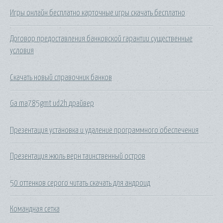
Игры онлайн бесплатно карточные игры скачать бесплатно
Договор предоставления банковской гарантии существенные
условия
Скачать новый справочник банков
Ga ma785gmt ud2h драйвер
Презентация установка и удаление программного обеспечения
Презентация жюль верн таинственный остров
50 оттенков серого читать скачать для андроид
Командная сетка