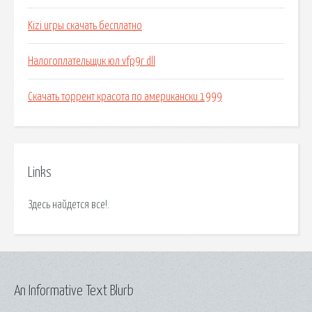
Kizi игры скачать бесплатно
Налогоплательщик юл vfp9r dll
Скачать торрент красота по американски 1999
Links
Здесь найдется все!.
An Informative Text Blurb