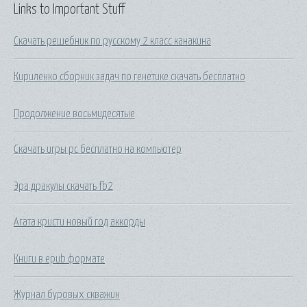
Links to Important Stuff
Скачать решебник по русскому 2 класс канакина
Кириленко сборник задач по генетике скачать бесплатно
Продолжение восьмидесятые
Скачать игры pc бесплатно на компьютер
Эра дракулы скачать fb2
Агата кристи новый год аккорды
Книги в epub формате
Журнал буровых скважин