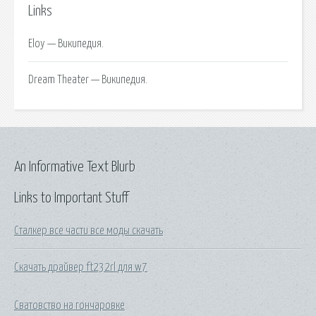
Links
Eloy — Википедия.
Dream Theater — Википедия.
An Informative Text Blurb
Links to Important Stuff
Сталкер все части все моды скачать
Скачать драйвер ft232rl для w7
Сватовство на гончаровке