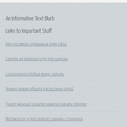
An Informative Text Blurb
Links to Important Stuff
Как поставить страницы в опен офис
Скачать на андроид игру про шарики
Louna дорога бойца минус скачать
Универ новая общага расписание серий
Туалет женский скрытая камера скачать торрент
Mechwarrior 4 mercenaries скачать с торрента