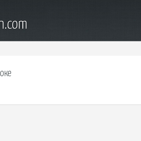
wn.com
аоке