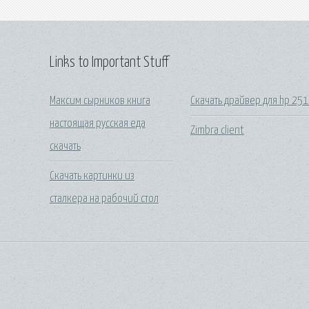
Links to Important Stuff
Максим сырников книга
Скачать драйвер для hp 25
настоящая русская еда
Zimbra client
скачать
Скачать картинки из
сталкера на рабочий стол