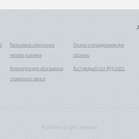
A
10
Расписание электричек
Приказ о праздничном дне
перово коломна
образец
Литература для обогащения
Лист медный гост 859 2001
словарного запаса
© Untitled. All rights reserved.