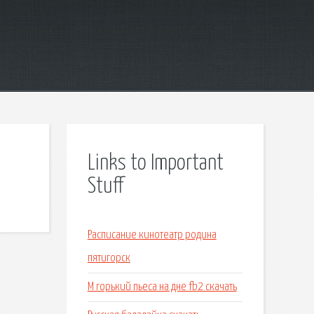
Links to Important
Stuff
Расписание кинотеатр родина
пятигорск
М горький пьеса на дне fb2 скачать