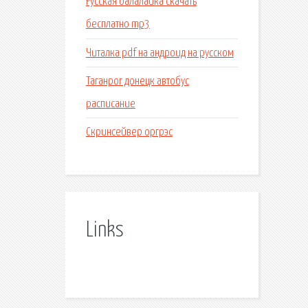
Русская балалайка скачать
бесплатно mp3
Читалка pdf на андроид на русском
Таганрог донецк автобус
расписание
Скринсейвер оргрэс
Links