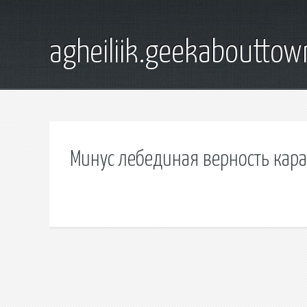
agheiliik.geekaboutto
Минус лебединая верность кар