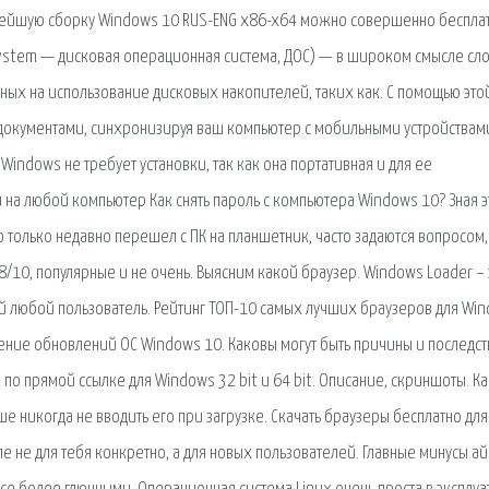
новейшую сборку Windows 10 RUS-ENG x86-x64 можно совершенно беспла
 System — дисковая операционная система, ДОС) — в широком смысле сло
ых на использование дисковых накопителей, таких как. С помощью это
окументами, синхронизируя ваш компьютер с мобильными устройствам
Windows не требует установки, так как она портативная и для ее
 на любой компьютер Как снять пароль с компьютера Windows 10? Зная э
то только недавно перешел с ПК на планшетник, часто задаются вопросом,
8/10, популярные и не очень. Выясним какой браузер. Windows Loader – 
й любой пользователь. Рейтинг ТОП-10 самых лучших браузеров для Wi
ение обновлений ОС Windows 10. Каковы могут быть причины и последст
 по прямой ссылке для Windows 32 bit и 64 bit. Описание, скриншоты. Ка
е никогда не вводить его при загрузке. Скачать браузеры бесплатно для
сле не для тебя конкретно, а для новых пользователей. Главные минусы а