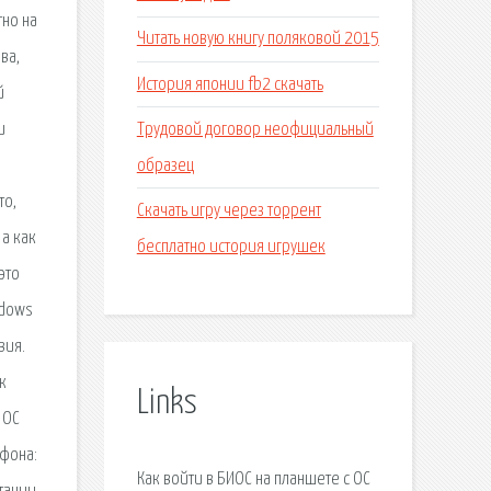
тно на
Читать новую книгу поляковой 2015
ва,
История японии fb2 скачать
й
Трудовой договор неофициальный
и
образец
то,
Скачать игру через торрент
 а как
бесплатно история игрушек
это
ndows
вия.
к
Links
 ОС
йфона:
Как войти в БИОС на планшете с ОС