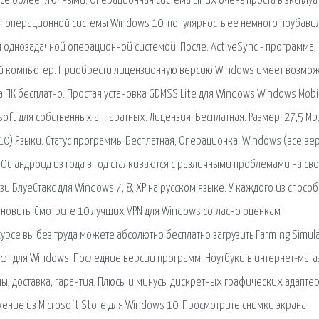
се более глючными. Операционная система Linux очень проста в эксплуа
вет операционной системы Windows 10, популярность ее немного поубавил
 однозадачной операционной системой. После. ActiveSync - программа,
ый компьютер. Приобрести лицензионную версию Windows имеет возмож
а ПК бесплатно. Простая установка GDMSS Lite для Windows Windows Mobi
ft для собственных аппаратных. Лицензия: Бесплатная. Размер: 27,5 Mb
10) Языки. Статус программы Бесплатная; Операционка: Windows (все вер
 ОС андроид из года в год сталкиваются с различными проблемами на сво
зи БлуеСтакс для Windows 7, 8, XP на русском языке. У каждого из спосо
тановить. Смотрите 10 лучших VPN для Windows согласно оценкам
урсе вы без труда можете абсолютно бесплатно загрузить Farming Simul
т для Windows. Последние версии программ. Ноутбуки в интернет-мага
ны, доставка, гарантия. Плюсы и минусы дискретных графических адаптер
ение из Microsoft Store для Windows 10. Просмотрите снимки экрана