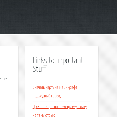
Links to Important
Stuff
ение,
Скачать карту на майнкрафт
подводный город
Презентация по немецкому языку
на тему отдых