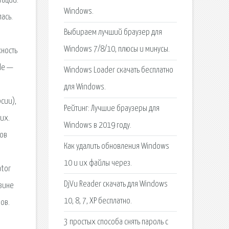
тации.
Windows.
ась.
Выбираем лучший браузер для
Windows 7/8/10, плюсы и минусы.
ность
le —
Windows Loader скачать бесплатно
.
для Windows.
сии),
Рейтинг: Лучшие браузеры для
их.
Windows в 2019 году.
бов
Как удалить обновления Windows
10 и их файлы через.
ator
DjVu Reader скачать для Windows
зине
10, 8, 7, XP бесплатно.
ов.
3 простых способа снять пароль с