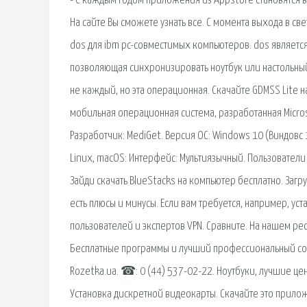
- С каждым годом приложения из Appstore становятся в
На сайте Вы сможете узнать все. С момента выхода в с
dos для ibm pc-совместимых компьютеров. dos является
позволяющая синхронизировать ноутбук или настольн
не каждый, но эта операционная. Скачайте GDMSS Lite н
мобильная операционная система, разработанная Microso
Разработчик: MediGet. Версия ОС: Windows 10 (Виндовс 
Linux, macOS: Интерфейс: Мультиязычный. Пользователи
Зайди скачать BlueStacks на компьютер бесплатно. Загру
есть плюсы и минусы. Если вам требуется, например, ус
пользователей и экспертов VPN. Сравните. На нашем рес
Бесплатные программы и лучший профессиональный соф
Rozetka.ua. ☎: 0 (44) 537-02-22. Ноутбуки, лучшие це
Установка дискретной видеокарты. Скачайте это прилож