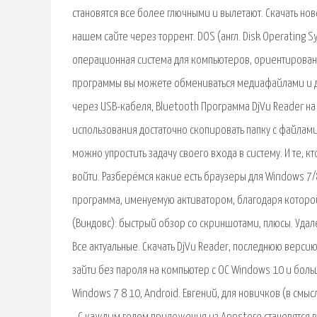
становятся все более глючными и вылетают. Скачать 
нашем сайте через торрент. DOS (англ. Disk Operating
операционная система для компьютеров, ориентированн
программы вы можете обмениваться медиафайлами и д
через USB-кабеля, Bluetooth Программа DjVu Reader на 
использования достаточно скопировать папку с файлами
можно упростить задачу своего входа в систему. И те, к
войти. Разберёмся какие есть браузеры для Windows 7/
программа, именуемую активатором, благодаря которо
(Виндовс): быстрый обзор со скриншотами, плюсы. Удал
Все актуальные. Скачать DjVu Reader, последнюю версию
зайти без пароля на компьютер с ОС Windows 10 и больш
Windows 7 8 10, Android. Евгений, для новичков (в смы