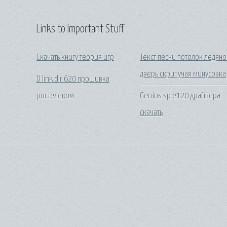
Links to Important Stuff
Скачать книгу теория игр
Текст песни потолок ледян
дверь скрипучая минусовка
D link dir 620 прошивка
ростелеком
Genius sp e120 драйвера
скачать