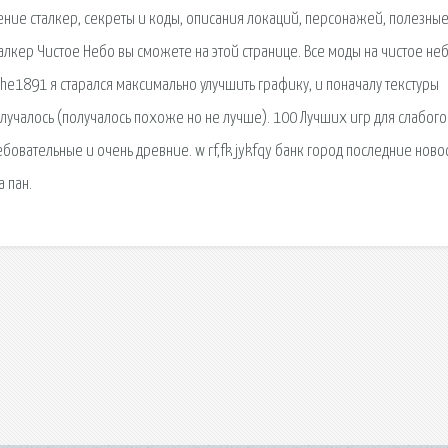
ение сталкер, секреты и коды, описания локаций, персонажей, полезны
талкер Чистое Небо вы сможете на этой странице. Все моды на чистое не
ehe1891 я старался максимально улучшить графику, и поначалу текстуры
получалось (получалось похоже но не лучше). 100 Лучших игр для слабого
ебовательные и очень древние. w rf,fk jykfqy банк город последние ново
 пан.