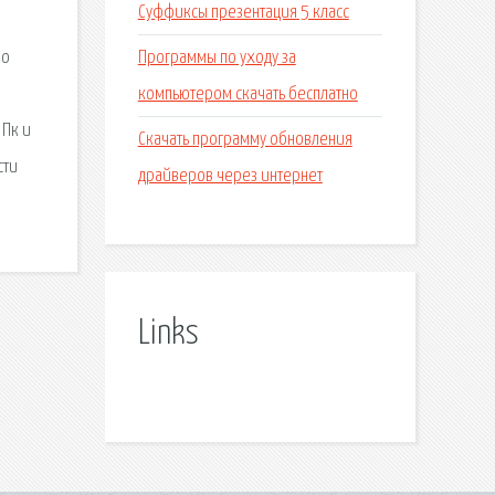
Суффиксы презентация 5 класс
е
Программы по уходу за
бо
компьютером скачать бесплатно
 Пк и
Скачать программу обновления
сти
драйверов через интернет
Links