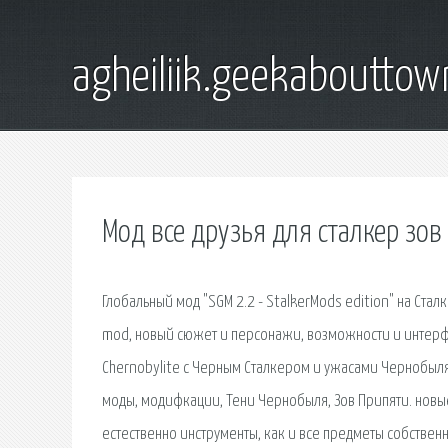
agheiliik.geekaboutto
Мод все друзья для сталкер зов
Глобальный мод "SGM 2.2 - StalkerMods edition" на Стал
mod, новый сюжет и персонажи, возможности и интерфе
Chernobylite с Черным Сталкером и ужасами Чернобыля из S.
моды, модифкации, Тени Чернобыля, Зов Припяти. новые 
естественно инструменты, как и все предметы собственн