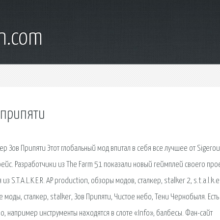
wn.com
 припяти
кер Зов Припяти Этот глобальный мод впитал в себя все лучшее от Sigero
йс. Разработчики из The Farm 51 показали новый геймплей своего про
T.A.L.K.E.R. AP production, обзоры модов, сталкер, stalker 2, s.t.a.l.k.e.
моды, сталкер, stalker, Зов Припяти, Чистое небо, Тени Чернобыля. Есть
о, например инструменты находятся в слоте «Info», балбесы. Фан-сайт