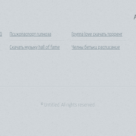
A
ой
Психопаспорт гипноза
Группа love скачать торрент
Скачать музыку hall of fame
Челны бетьки расписание
© Untitled. All rights reserved.