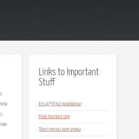
Links to Important
Stuff
us
екта
Ecs a75f m2 драйвера
r,
Free torrent org
 там
Текст песни реп итачи