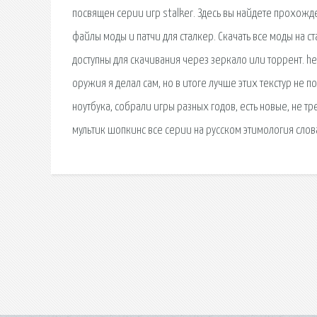
посвящен серии игр stalker. Здесь вы найдете прохожд
файлы моды и патчи для сталкер. Скачать все моды на с
доступны для скачивания через зеркало или торрент. h
оружия я делал сам, но в итоге лучше этих текстур не 
ноутбука, собрали игры разных годов, есть новые, не тр
мультик шопкинс все серии на русском этимология слова