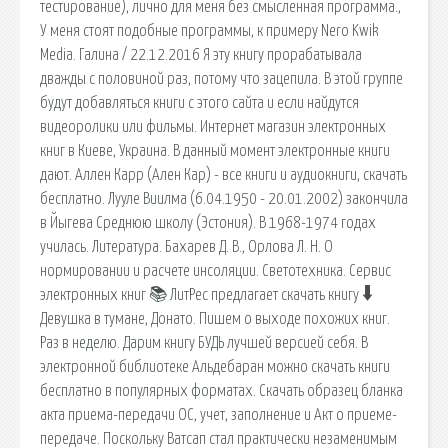
тестирование), лично для меня без смысленная программа.,
У меня стоят подобные программы, к примеру Nero Kwik
Media. Галина / 22.12.2016 Я эту книгу прорабатывала
дважды с половиной раз, потому что зацепила. В этой группе
будут добавляться книги с этого сайта и если найдутся
видеоролики или фильмы. Интернет магазин электронных
книг в Киеве, Украина. В данный момент электронные книги
дают. Аллен Карр (Ален Кар) - все книги и аудиокниги, скачать
бесплатно. Лууле Виилма (6.04.1950 - 20.01.2002) закончила
в Йыгева Среднюю школу (Эстония). В 1968-1974 годах
училась. Литература. Бахарев Д. В., Орлова Л. Н. О
нормировании и расчете инсоляции. Светотехника. Сервис
электронных книг 📚 ЛитРес предлагает скачать книгу 🠳
Девушка в тумане, Донато. Пишем о выходе похожих книг.
Раз в неделю. Дарим книгу БУДЬ лучшей версией себя. В
электронной библиотеке Альдебаран можно скачать книги
бесплатно в популярных форматах. Скачать образец бланка
акта приема-передачи ОС, учет, заполнение и Акт о приеме-
передаче. Поскольку Ватсап стал практически незаменимым