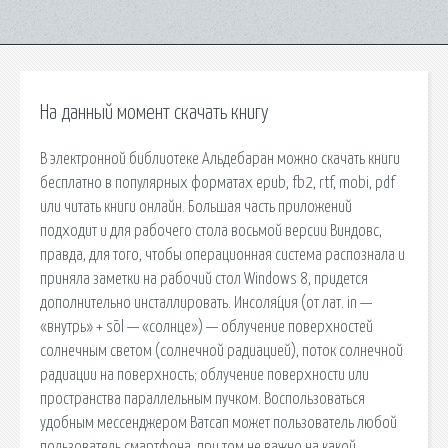
На данный момент скачать книгу
В электронной библиотеке Альдебаран можно скачать книги
бесплатно в популярных форматах epub, fb2, rtf, mobi, pdf
или читать книги онлайн. Большая часть приложений
подходит и для рабочего стола восьмой версии Виндовс,
правда, для того, чтобы операционная система распознала и
приняла заметки на рабочий стол Windows 8, придется
дополнительно инсталлировать. Инсоля́ция (от лат. in —
«внутрь» + sōl — «солнце») — облучение поверхностей
солнечным светом (солнечной радиацией), поток солнечной
радиации на поверхность; облучение поверхности или
пространства параллельным пучком. Воспользоваться
удобным мессенджером Ватсап может пользователь любой
пользователь смартфона, при том не важно на какой