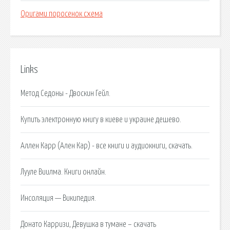
Оригами поросенок схема
Links
Метод Седоны - Двоскин Гейл.
Купить электронную книгу в киеве и украине дешево.
Аллен Карр (Ален Кар) - все книги и аудиокниги, скачать.
Лууле Виилма. Книги онлайн.
Инсоляция — Википедия.
Донато Карризи, Девушка в тумане – скачать