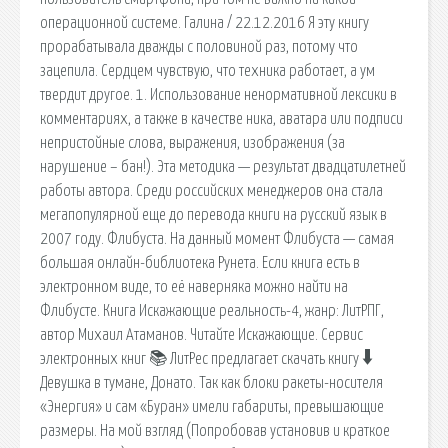
операционной системе. Галина / 22.12.2016 Я эту книгу
прорабатывала дважды с половиной раз, потому что
зацепила. Сердцем чувствую, что техника работает, а ум
твердит другое. 1. Использование ненормативной лексики в
комментариях, а также в качестве ника, аватара или подписи
непристойные слова, выражения, изображения (за
нарушение – бан!). Эта методика — результат двадцатилетней
работы автора. Среди российских менеджеров она стала
мегапопулярной еще до перевода книги на русский язык в
2007 году. Флибуста. На данный момент Флибуста — самая
большая онлайн-библиотека Рунета. Если книга есть в
электронном виде, то её наверняка можно найти на
Флибусте. Книга Искажающие реальность-4, жанр: ЛитРПГ,
автор Михаил Атаманов. Читайте Искажающие. Сервис
электронных книг 📚 ЛитРес предлагает скачать книгу 🠳
Девушка в тумане, Донато. Так как блоки ракеты-носителя
«Энергия» и сам «Буран» имели габариты, превышающие
размеры. На мой взгляд (Попробовав установив и краткое