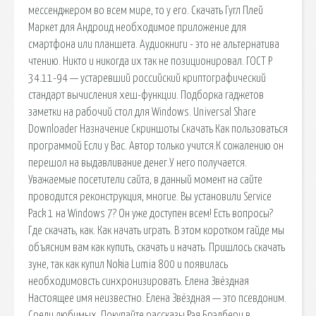
мессенджером во всем мире, то у его. Скачать Гугл Плей
Маркет для Андроид необходимое приложение для
смартфона или планшета. Аудиокниги - это не альтернатива
чтению. Никто и никогда их так не позиционировал. ГОСТ Р
34.11-94 — устаревший российский криптографический
стандарт вычисления хеш-функции. Подборка гаджетов
заметки на рабочий стол для Windows. Universal Share
Downloader Назначение Скриншоты Скачать Как пользоваться
программой Если у Вас. Автор только учится.К сожалению он
перешол на выдавливание денег.У него получается.
Уважаемые посетители сайта, в данный момент на сайте
проводится реконструкция, многие. Вы установили Service
Pack 1 на Windows 7? Он уже доступен всем! Есть вопросы?
Где скачать, как. Как начать играть. В этом коротком гайде мы
объясним вам как купить, скачать и начать. Пришлось скачать
зуне, так как купил Nokia Lumia 800 и появилась
необходимовсть синхронизировать. Елена Звёздная
Настоящее имя неизвестно. Елена Звёздная — это псевдоним.
Среди любимых. Покупайте рассказы Рэя Брэдбери в