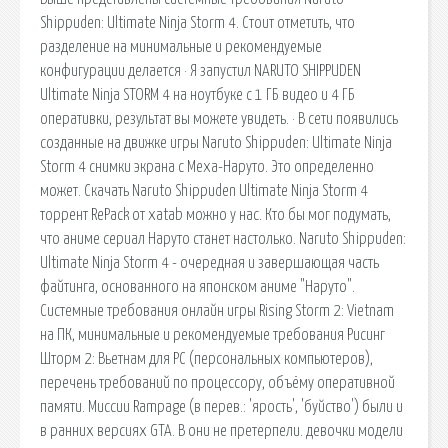
Shippuden: Ultimate Ninja Storm 4. Стоит отметить, что
разделение на минимальные и рекомендуемые
конфигурации делается · Я запустил NARUTO SHIPPUDEN
Ultimate Ninja STORM 4 на ноутбуке с 1 ГБ видео и 4 ГБ
оперативки, результат вы можете увидеть. · В сети появились
созданные на движке игры Naruto Shippuden: Ultimate Ninja
Storm 4 снимки экрана c Меха-Наруто. Это определенно
может. Скачать Naruto Shippuden Ultimate Ninja Storm 4
торрент RePack от xatab можно у нас. Кто бы мог подумать,
что аниме сериал Наруто станет настолько. Naruto Shippuden:
Ultimate Ninja Storm 4 - очередная и завершающая часть
файтинга, основанного на японском аниме "Наруто".
Системные требования онлайн игры Rising Storm 2: Vietnam
на ПК, минимальные и рекомендуемые требования Рисинг
Шторм 2: Вьетнам для PC (персональных компьютеров),
перечень требований по процессору, объёму оперативной
памяти. Миссии Rampage (в перев.: 'ярость', 'буйство') были и
в ранних версиях GTA. В они не претерпели. девочки модели