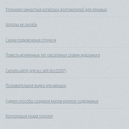
Утренняя гимнастика китайских долгожителей для ленивых
Аллоды не онлайн
Схема подключения струна м
Повесть временных лет расселение славян аудиокнига
Скачать карту для ксс aim dust2005
Познавательное видео для женщин
Гудмен способы создания миров краткое содержание
Корпорация редда торрент