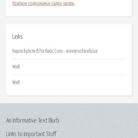
Краткое содержание садко читать
Links
Карта Буйств В Гта Вайс Сити - minnesotarelizua.
Wall.
Wall.
An Informative Text Blurb
Links to Important Stuff