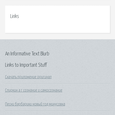
Links
An Informative Text Blurb
Links to Important Stuff
Скачать приложение оригинал
Спиркин а г сознание и самосознание
Песни барбарики новый год минусовка