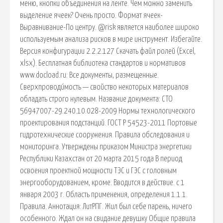
меню, кнопки объединения на ленте. Чем можно заменить
выделение ячеек? Очень просто. Формат ячеек-
Выравнивание-По центру. @risk является наиболее широко
используемым анализа рисков в мире инструмент. Избегайте.
Версия конфигурации 2.2.2.127 Скачать файл ролей (Excel,
xlsx). Бесплатная библиотека стандартов и нормативов
www.docload.ru: Все документы, размещенные.
Сверхпроводи́мость — свойство некоторых материалов
обладать строго нулевым. Название документа: СТО
56947007-29.240.10.028-2009 Нормы технологического
проектирования подстанций. ГОСТ Р 54523-2011 Портовые
гидротехнические сооружения. Правила обследования и
мониторинга. Утверждены приказом Министра энергетики
Республики Казахстан от 20 марта 2015 года В период
освоения проектной мощности ТЭС и ГЭС с головным
энергооборудованием, кроме. Вводится в действие. с 1
января 2003 г. Область применения, определения 1.1.1.
Правила. Аннотация: ЛитРПГ. Жил был себе парень, ничего
особенного. Ждал он на свидание девушку Общие правила