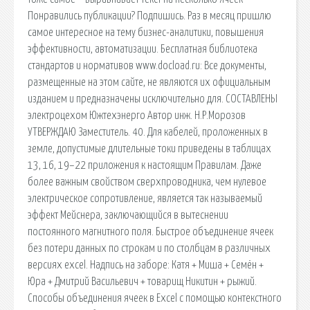
Понравились публикации? Подпишись. Раз в месяц пришлю
самое интересное на тему бизнес-аналитики, повышения
эффективности, автоматизации. Бесплатная библиотека
стандартов и нормативов www.docload.ru: Все документы,
размещенные на этом сайте, не являются их официальным
изданием и предназначены исключительно для. СОСТАВЛЕНЫ
электроцехом Южтехэнерго Автор инж. Н.Р.Морозов
УТВЕРЖДАЮ Заместитель. 40. Для кабелей, проложенных в
земле, допустимые длительные токи приведены в таблицах
13, 16, 19–22 приложения к настоящим Правилам. Даже
более важным свойством сверхпроводника, чем нулевое
электрическое сопротивление, является так называемый
эффект Мейснера, заключающийся в вытеснении
постоянного магнитного поля. Быстрое объединение ячеек
без потери данных по строкам и по столбцам в различных
версиях excel. Надпись на заборе: Катя + Миша + Семён +
Юра + Дмитрий Васильевич + товарищ Никитин + рыжий.
Способы объединения ячеек в Excel с помощью контекстного