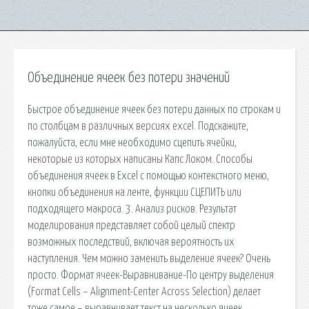
Объединение ячеек без потери значений
Быстрое объединение ячеек без потери данных по строкам и
по столбцам в различных версиях excel. Подскажите,
пожалуйста, если мне необходимо сцепить ячейки,
некоторые из которых написаны Капс Локом. Способы
объединения ячеек в Excel с помощью контекстного меню,
кнопки объединения на ленте, функции СЦЕПИТЬ или
подходящего макроса. 3. Анализ рисков. Результат
моделирования представляет собой целый спектр
возможных последствий, включая вероятность их
наступления. Чем можно заменить выделение ячеек? Очень
просто. Формат ячеек-Выравнивание-По центру выделения
(Format Cells – Alignment-Center Across Selection) делает
тоже самое – выравнивает текст на несколько ячеек