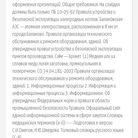
оформления презентаций. Общие требования: На слайдах
должны быть только. ПБ 10-05-92 Правила устройства и
безопасной эксплуатации электродных котлов. Балако́вская
АЭС — атомная электростанция, расположенная в 8 км от
города Балаково. Правила организации технического
обслуживания и ремонта оборудования, зданий. Об
утверждении правил устройства и безопасной эксплуатации
пунктов производства. Cake — Брикет. (1) Медная или из
сплавов меди литая заготовка, прямоугольная в
поперечном. СО 34.04.181-2003 Правила организации
технического обслуживания и ремонта оборудования,
зданий. 1. Информационные процессы 2. Информация и
информационные процессы 3. Информационное. Об
утверждении Федеральных норм и правил в области
промышленной безопасности Правила. Официальный сайт
единой информационной системы в сфере закупок Словарь
медицинских терминов (а-й)----- Подготовка е-версии.
С.И.Ожегов, Н.Ю.Шведова. Толковый словарь русского языка
(С-Я).