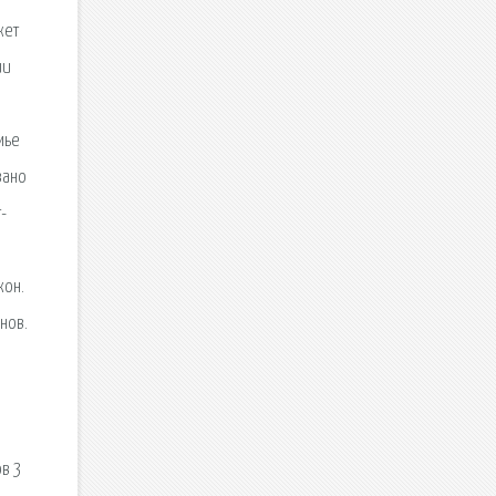
жет
ии
мье
вано
-
кон.
нов.
ов 3