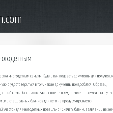
wn.com
многодетным
астка многодетным семьям. Куда и как подавать документы для получени
нужно удостовериться в том, какие документы понадобятся. Образец
одетной семье бесплатно. Заявление на предоставление земельного учас
м или специальных бланков для него не предусматривается
ый участок для многодетных правильно? Скачать бланки заявлений на зе