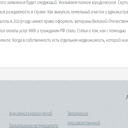
 этого заявления будет следующий: Указываем полное юридическое. Серт
ия рождаемости в стране. Как выкупить земельный участок у администр
е льготы в 2019 году имеют право оформить: ветераны Великой Отечестве
ип оплаты услуг ЖКХ и гражданам РФ стали. Статья о том, как с помощью
лните. Когда в собственности есть отдельная недвижимость, которой ник
A
Аудиокнига мазин герой
Заполнение
производственной
Поликлиника на лукницкого