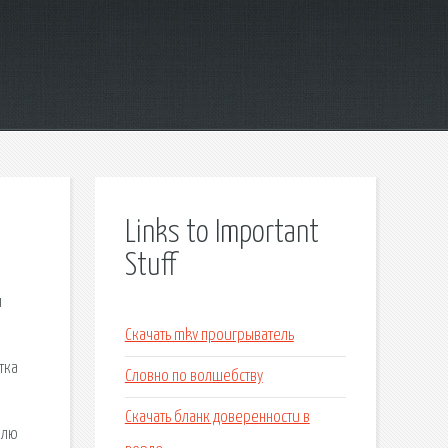
Links to Important
Stuff
я
Скачать mkv проигрыватель
тка
Словно по волшебству
Скачать бланк доверенности в
млю