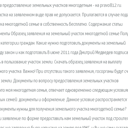
а предоставление земельных участков многодетным - на pravo812.ru.
стка на заявленном виде прав не допускается. Прилагаются в случае под
ка многодетной семье в собственность бесплатно. Содержание статьи
ументы Образец заявления на земельный участок многодетной семье Пол
е категории граждан. Какие нужно подготовить документы на земельный
ду закон и как подготовить В июне 2011 года Дмитрий Медведев подписал
в пользование участок земли. Скачать образец заявления на выплату
 участка. Важно! При отсутствии такого заявления, госорганы будут сч
а земли. Документы по вопросу предоставления земельных участков
что моя многодетная семья, отвечает одновременно следующим условия
тных семей: документы и оформление. Данное условие распространяется
документы нужны для получения земельного участка многодетной семье?
и заявление по форме предоставить нам земельный участок под строите