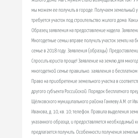
жилого дома. Мы с мужем стали возмущаться как так? У 
мы можем ее получить в городе. Получаем земельный у
требуется участок под строительство жилого дома. Как
Образец заявления на предоставление надела. Заявлен
Многодетные семьи вправе получить участок земли на 
семье в 2018 году. Заявления (образцы). Предоставлен
Спросить юриста проще! Заявление на землю для многод
многодетной семье правильно. заявления о бесплатном 
Право на приобретение земельного участка в соответст
другого субъекта Российской. Порядок бесплатного пре
Щёлковского муниципального района Ганяеву А.М. от Ив
Иванова, д. 10, кв. 10; телефон. Правила выделения зе
указанного образца, и предоставляется необходимый к
предлагается получить. Особенности получения земельн