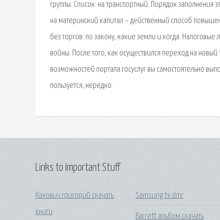
группы. Список: на транспортный. Порядок заполнения
на материнский капитал – действенный способ повышен
без торгов: по закону, какие земли и когда. Налоговы
войны. После того, как осуществился переход на новый т
возможностей портала госуслуг вы самостоятельно выпо
пользуется, нередко.
Links to Important Stuff
Канович григорий скачать
Samsung tv dmr
книги
Barrett альбом скачать