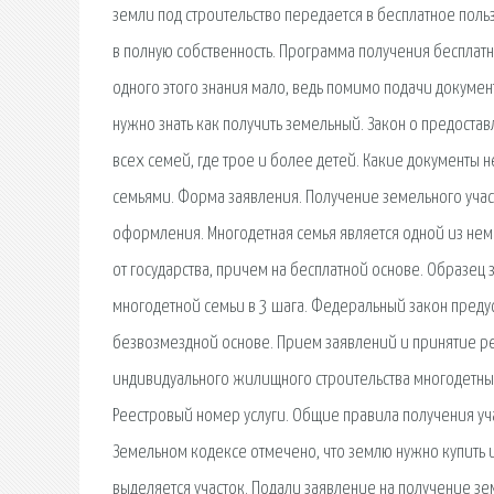
земли под строительство передается в бесплатное поль
в полную собственность. Программа получения бесплат
одного этого знания мало, ведь помимо подачи документ
нужно знать как получить земельный. Закон о предоста
всех семей, где трое и более детей. Какие документы
семьями. Форма заявления. Получение земельного уча
оформления. Многодетная семья является одной из нем
от государства, причем на бесплатной основе. Образец
многодетной семьи в 3 шага. Федеральный закон преду
безвозмездной основе. Прием заявлений и принятие ре
индивидуального жилищного строительства многодетны
Реестровый номер услуги. Общие правила получения уча
Земельном кодексе отмечено, что землю нужно купить и
выделяется участок. Подали заявление на получение зем