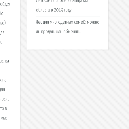
Детское пособие в Самарской
рейдет
области в 2019 году.
Но
Лес для многодетных семей: можно
ье),
ли продать или обменять.
для
ми
астка
х на
для
ярска.
то в
емье
я