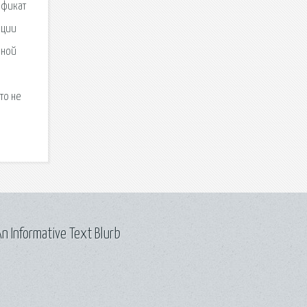
ификат
ации
нной
то не
n Informative Text Blurb