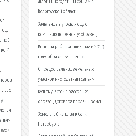
, что
Льготы многодетным семьям в
Вологодской области
ье?
Заявление в управляющую
 года
компанию по ремонту: образец
етной
Вычет на ребенка-инвалида в 2019
твет?
году: образец заявления.
О предоставлении земельных
.
участков многодетным семьям.
итории
 Главе
Купить участок в рассрочку:
ул.
образец договора продажи земли.
вления
Земельный капитал в Санкт-
семьям
Петербурге
резок