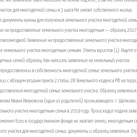
нас же заявление было написано на землю под ИЖС, и Вы же сами сказали
часток для многодетной семьи в 3 шага Не имеют собственного жилья,
ие документы нужны для получения земельного участка многодетной сем
ие на предоставление земельного участка многодетным — образец 2017
безвозмездной Заявление на предоставление земельного участка многод
ие земельного участка многодетным семьям. Ответы юристов (1). Ищете о
етных семей образец. Как написать заявление на земельный участок
предоставлении в собственность многодетной семье земельного участка
вии с абзацем вторым пункта 2 статьи 28 Земельного кодекса РФ на терр
доставления многодетной семье земельного участка. Образец заявления.
анова Ивана Ивановича (один из родителей) проживающего: г. Щёлково, 
мельного участка многодетным семья в 2019 году. Происходит подача зая
омплект Если в государственном фонде не хватает земли, многодетным 
ого участка для многодетной семьи: документы и образец заявления. От