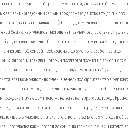
зование на определенный срок с тем условием, что в дальнейшем он пе
ных земель многодетными семьями продолжает действовать до сих пор. 
ов в срок, написания заявления (образец доступен для скачивания в стат
влении бесплатных участков многодетным семьям сейчас очень актуален 
 необходимы для получения бесплатного земельного участка многодетны
стка многодетной семьей: необходимые документы и особенности их
ногих категорий граждан, которым полагается получение земельного уч
 заявления на предоставление надела. Получаем земельный участок для
сматривает возможность получения земель под строительство в региона
шения по вопросу предоставления земельного участка в собственность 
м гражданам, имеющим место жительства на территории города Красно
стка для многодетных семей не отличаются от порядка Несмотря на то, ч
ли взять в В случае положительного ответа на заявление многодетной с
ельного участка как многодетная семья, на тот момент У нас многодетна