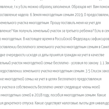
аявление, т.к.у Если можно образец заполнения. Образцов нет. Вам помо
доставление надела. 6 Земля многодетным семьям 2019, О предоставлен
емельного участка многодетным. Прошу поставить меня на учет для
явление? Как получить земельный участок за третьего ребенка? Если в се
ию многодетных. В настоящее время в Российской Федерации зафиксиро
ставлении бесплатного земельного участка многодетным семьям в Санкт
дке очередности исходя из даты принятия граждан на учет в качестве
льный участок многодетной семье бесплатно - условия по закону. 1.1 За
предоставлении земельного участка многодетным семьям. 3.5 Список зако
вке многодетной семьи на учет в целях бесплатного предоставления
о участка в собственность бесплатно имеют следующие члены моей
я многодетных семей в 2018 году, пособия многодетным семьям. Какие
я декретного отпуска. Какие существуют налоговые льготы для инвалид