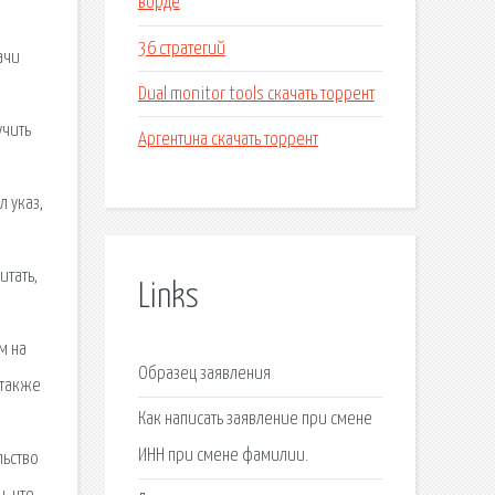
ворде
36 стратегий
ачи
Dual monitor tools скачать торрент
учить
Аргентина скачать торрент
 указ,
итать,
Links
м на
Образец заявления
 также
Как написать заявление при смене
ИНН при смене фамилии.
льство