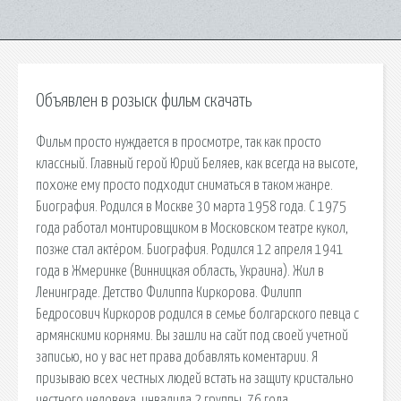
Объявлен в розыск фильм скачать
Фильм просто нуждается в просмотре, так как просто
классный. Главный герой Юрий Беляев, как всегда на высоте,
похоже ему просто подходит сниматься в таком жанре.
Биография. Родился в Москве 30 марта 1958 года. С 1975
года работал монтировщиком в Московском театре кукол,
позже стал актёром. Биография. Родился 12 апреля 1941
года в Жмеринке (Винницкая область, Украина). Жил в
Ленинграде. Детство Филиппа Киркорова. Филипп
Бедросович Киркоров родился в семье болгарского певца с
армянскими корнями. Вы зашли на сайт под своей учетной
записью, но у вас нет права добавлять коментарии. Я
призываю всех честных людей встать на защиту кристально
честного человека, инвалида 2 группы, 76 года,