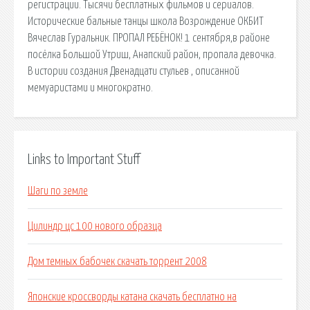
регистрации. Тысячи бесплатных фильмов и сериалов.
Исторические бальные танцы школа Возрождение ОКБИТ
Вячеслав Гуральник. ПРОПАЛ РЕБЁНОК! 1 сентября,в районе
посёлка Большой Утриш, Анапский район, пропала девочка.
В истории создания Двенадцати стульев , описанной
мемуаристами и многократно.
Links to Important Stuff
Шаги по земле
Цилиндр цс 100 нового образца
Дом темных бабочек скачать торрент 2008
Японские кроссворды катана скачать бесплатно на