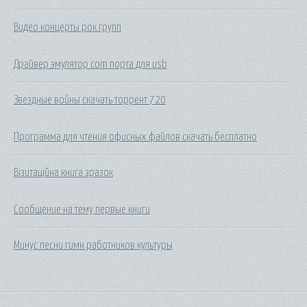
Видео концерты рок групп
Драйвер эмулятор com порта для usb
Звездные войны скачать торрент 720
Программа для чтения офисных файлов скачать бесплатно
Візитаційна книга зразок
Сообщение на тему первые книги
Минус песни гимн работников культуры