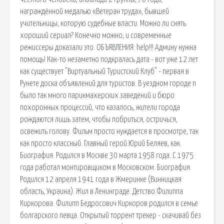
награждённой медалью «Ветеран труда», бывшей
учительницы, которую судебные власти. Можно ли снять
хороший сериал? Конечно можно, и современные
режиссеры доказали это. ОБЪЯВЛЕНИЯ: help!!! Админу нужна
помощь! Как-то незаметно подкралась дата - вот уже 12 лет
как существует "Виртуальный Туристский Клуб" - первая в
Рунете доска объявлений для туристов. В уездном городе n
было так много парикмахерских заведений и бюро
похоронных процессий, что казалось, жители города
рождаются лишь затем, чтобы побриться, остричься,
освежить голову. Фильм просто нуждается в просмотре, так
как просто классный. Главный герой Юрий Беляев, как.
Биография. Родился в Москве 30 марта 1958 года. С 1975
года работал монтировщиком в Московском. Биография.
Родился 12 апреля 1941 года в Жмеринке (Винницкая
область, Украина). Жил в Ленинграде. Детство Филиппа
Киркорова. Филипп Бедросович Киркоров родился в семье
болгарского певца. Открытый торрент трекер - скачивай без