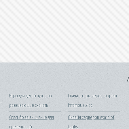
A
Игры для детей аутистов
Скачать игры через торрент
развивающие скачать
infamous 2 pc
Спасибо за внимание для
Онлайн серверов world of
презентаций
tanks