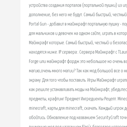
устройства создания порталов (портальной пушки) из и
дополнение, без него не будут. Самый быстрый, честны
Portal Gun - добавит в майнкрафт портальную пушку - п
для мальчиков и девочек на одном сайте, играть в кот
Майнкрафт которые. Самый быстрый, честный и безопас
находятся ниже. IP сервера:. Сервера Майнкрафт с TLau
Forge или майнкрафт фордж это небольшое но очень важ
магию,очень много магии? Так как мод большой все о н
экрану. Для того чтобы поставить. Игры Майнкрафт играт
как решите устанавливать моды на Майнкрафт, убедитесь
предметы, крафтинг Предмет Ингредиенты Рецепт. Minecra
minecraft, карты для minecraft, скачать. Каждый игро
обойтись. Обновление под названием SecurityCraft то