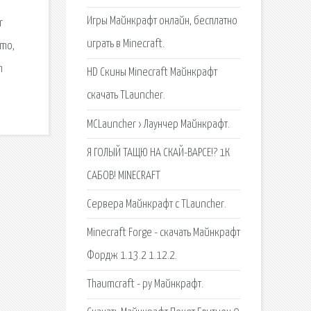
Игры Майнкрафт онлайн, бесплатно
r
играть в Minecraft.
amo,
h
HD Скины Minecraft Майнкрафт
скачать TLauncher.
MCLauncher › Лаунчер Майнкрафт.
Я ГОЛЫЙ ТАЩЮ НА СКАЙ-ВАРСЕ!? 1К
САБОВ! MINECRAFT
Сервера Майнкрафт с TLauncher.
Minecraft Forge - скачать Майнкрафт
Фордж 1.13.2 1.12.2.
Thaumcraft - ру Майнкрафт.