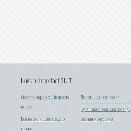
Links to Important Stuff
Скачать марон файв новую
Дорога 2009 торрент
песню
Буланова скажи мне правду
Все песни нашего радио
атаман минусовка
скачать