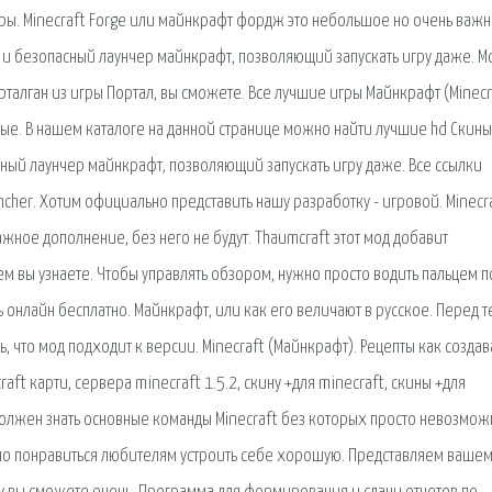
гры. Minecraft Forge или майнкрафт фордж это небольшое но очень важ
й и безопасный лаунчер майнкрафт, позволяющий запускать игру даже. М
орталган из игры Портал, вы сможете. Все лучшие игры Майнкрафт (Minecr
орые. В нашем каталоге на данной странице можно найти лучшие hd Скины
ный лаунчер майнкрафт, позволяющий запускать игру даже. Все ссылки
ncher. Хотим официально представить нашу разработку - игровой. Minecr
ное дополнение, без него не будут. Thaumcraft этот мод добавит
ем вы узнаете. Чтобы управлять обзором, нужно просто водить пальцем п
ь онлайн бесплатно. Майнкрафт, или как его величают в русское. Перед т
, что мод подходит к версии. Minecraft (Майнкрафт). Рецепты как создав
ft карти, сервера minecraft 1.5.2, скину +для minecraft, скины +для
к должен знать основные команды Minecraft без которых просто невозмож
чно понравиться любителям устроить себе хорошую. Представляем ваше