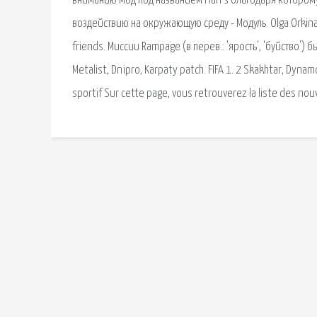
вниманию мод под названием Flan’s благодаря котором
воздействию на окружающую среду - Модуль. Olga Orkina, M
friends. Миссии Rampage (в перев.: 'ярость', 'буйство') 
Metalist, Dnipro, Karpaty patch. FIFA 1. 2 Skakhtar, Dynam
sportif Sur cette page, vous retrouverez la liste des nou