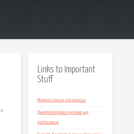
Links to Important
Stuff
Модерн токинг рэп версии
 и
Днепропетровск москва жд
расписание