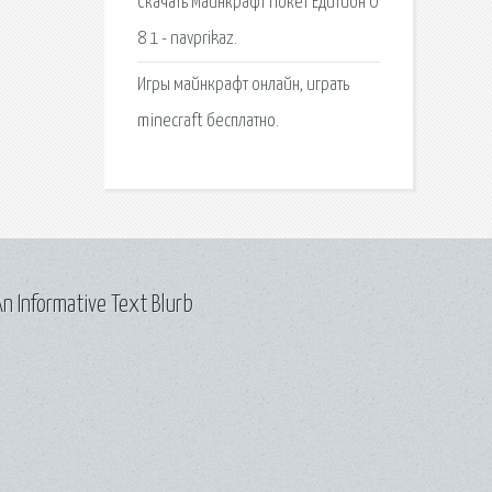
Скачать Майнкрафт Покет Едитион 0
8 1 - navprikaz.
Игры майнкрафт онлайн, играть
minecraft бесплатно.
n Informative Text Blurb