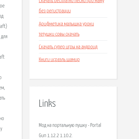
Скачать бесплатно песни про маму
ное
без регистрации
од
Арифметика малышка уроки
aft)
тетушки совы скачать
 для
Скачать супер игры на андроид
aft
Книги исраэль шамир
о
ем,
ать
Links
но
Мод на портальную пушку - Portal
му
Gun 1.12.2 1.10.2.