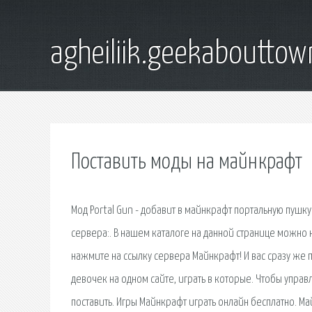
agheiliik.geekaboutto
Поставить моды на майнкрафт
Мод Portal Gun - добавит в майнкрафт портальную пушку 
сервера:. В нашем каталоге на данной странице можно 
нажмите на ссылку сервера Майнкрафт! И вас сразу же п
девочек на одном сайте, играть в которые. Чтобы управ
поставить. Игры Майнкрафт играть онлайн бесплатно. М