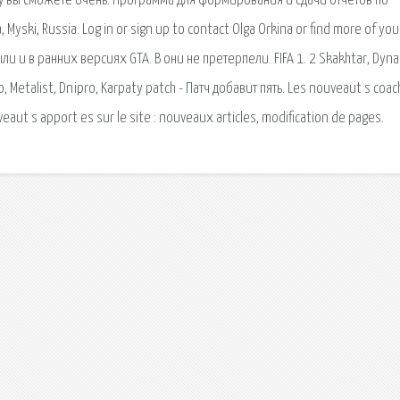
у вы сможете очень. Программа для формирования и сдачи отчетов по
yski, Russia. Log in or sign up to contact Olga Orkina or find more of you
были и в ранних версиях GTA. В они не претерпели. FIFA 1. 2 Skakhtar, Dyn
o, Metalist, Dnipro, Karpaty patch - Патч добавит пять. Les nouveaut s coac
veaut s apport es sur le site : nouveaux articles, modification de pages.