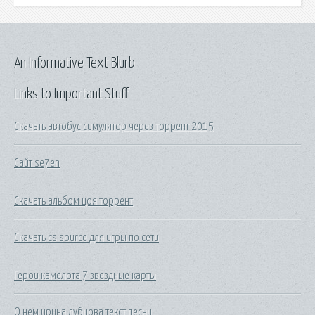
An Informative Text Blurb
Links to Important Stuff
Скачать автобус симулятор через торрент 2015
Сайт se7en
Скачать альбом цоя торрент
Скачать cs source для игры по сети
Герои камелота 7 звездные карты
О нем ирина дубцова текст песни