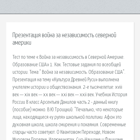
Презентация война за независимость северной
америки
Тест по теме « Война за независимость в Северной Америке.
Образование США» 1. Как. Тестовые задания по всеобщей
истории. Тема:" Война за независимость. Образование США".
Презентация на тему «Культура Древней Руси» выполнена
учителем истории и обществознания. 2-е тысячелетие: xviii
век — xix век — xx век — xxi век — xxii век. Учебник История
России 8 класс Арсентьев Данилов часть 2 - данный книгу
(пособие) можно. В.Ю.Троицкий: "Печально, что некоторые
лица, находящиеся «у руля» школьной политики. Афон это
духовная школа, школа смирения и покаяния. Современные
старцы часто советуют. О Квантовом Переходе, Новом
Мировом Порядке, Иллюминатах, Сио-Нацизме и Фашизме,