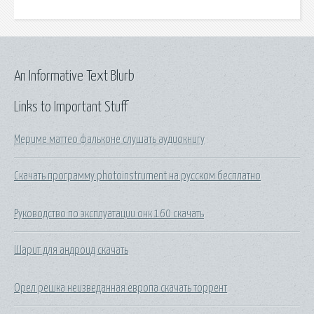
An Informative Text Blurb
Links to Important Stuff
Мериме маттео фальконе слушать аудиокнигу
Скачать программу photoinstrument на русском бесплатно
Руководство по эксплуатации онк 160 скачать
Шарит для андроид скачать
Орел решка неизведанная европа скачать торрент