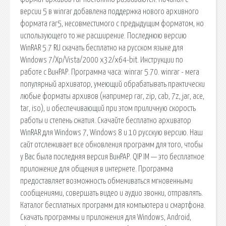
версии 5 в winrar добавлена поддержка нового архивного
формата rar5, несовместимого с предыдущим форматом, но
использующего то же расширение. Последнюю версию
WinRAR 5.7 RU скачать бесплатно на русском языке для
Windows 7/Xp/Vista/2000 x32/x64-bit. Инструкции по
работе с ВинРАР. Программа часа: winrar 5.70. winrar - мега
популярный архиватор, умеющий обрабатывать практически
любые форматы архивов (например rar, zip, cab, 7z, jar, ace,
tar, iso), и обеспечивающий при этом приличную скорость
работы и степень сжатия. Скачайте бесплатно архиватор
WinRAR для Windows 7, Windows 8 и 10 русскую версию. Наш
сайт отслеживает все обновления программ для того, чтобы
у Вас была последняя версия ВинРАР. QIP IM — это бесплатное
приложение для общения в интернете. Программа
предоставляет возможность обмениваться мгновенными
сообщениями, совершать видео и аудио звонки, отправлять.
Каталог бесплатных программ для компьютера и смартфона.
Скачать программы и приложения для Windows, Android,