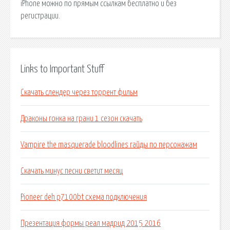
iPhone можно по прямым ссылкам бесплатно и без
регистрации.
Links to Important Stuff
Скачать слендер через торрент фильм
Драконы гонка на грани 1 сезон скачать
Vampire the masquerade bloodlines гайды по персонажам
Скачать минус песни светит месяц
Pioneer deh p7100bt схема подключения
Презентация формы реал мадрид 2015 2016