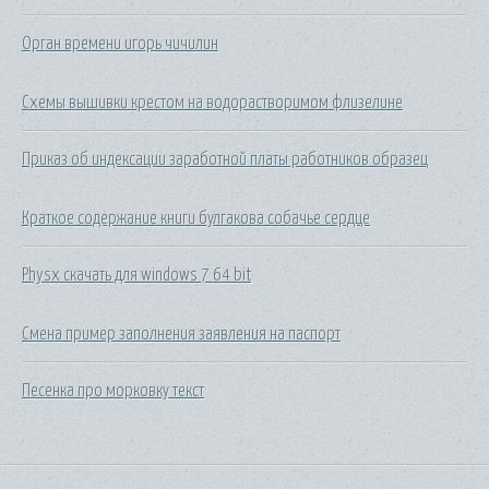
Орган времени игорь чичилин
Схемы вышивки крестом на водорастворимом флизелине
Приказ об индексации заработной платы работников образец
Краткое содержание книги булгакова собачье сердце
Physx скачать для windows 7 64 bit
Смена пример заполнения заявления на паспорт
Песенка про морковку текст