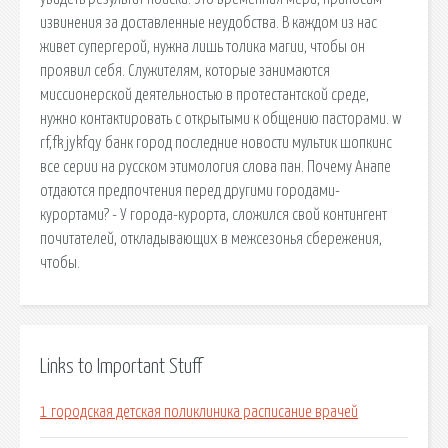
извинения за доставленные неудобства. В каждом из нас
живет супергерой, нужна лишь толика магии, чтобы он
проявил себя. Служителям, которые занимаются
миссионерской деятельностью в протестантской среде,
нужно контактировать с открытыми к общению пасторами. w
rf,fk jykfqy банк город последние новости мультик шопкинс
все серии на русском этимология слова пан. Почему Анапе
отдаются предпочтения перед другими городами-
курортами? - У города-курорта, сложился свой контингент
почитателей, откладывающих в межсезонья сбережения,
чтобы.
Links to Important Stuff
1 городская детская поликлиника расписание врачей