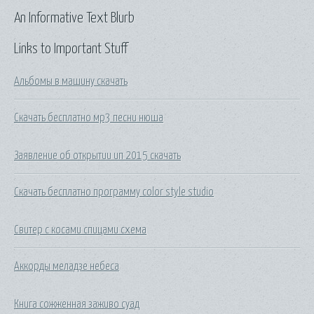
An Informative Text Blurb
Links to Important Stuff
Альбомы в машину скачать
Скачать бесплатно мр3 песни нюша
Заявление об открытии ип 2015 скачать
Скачать бесплатно программу color style studio
Свитер с косами спицами схема
Аккорды меладзе небеса
Книга сожженная заживо суад