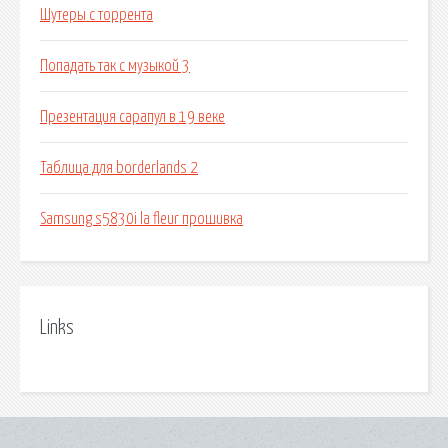
Шутеры с торрента
Попадать так с музыкой 3
Презентация сарапул в 19 веке
Таблица для borderlands 2
Samsung s5830i la fleur прошивка
Links