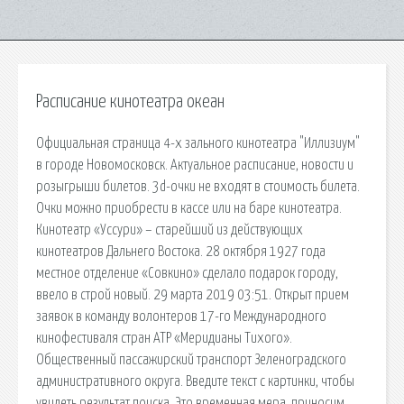
Расписание кинотеатра океан
Официальная страница 4-х зального кинотеатра "Иллизиум"
в городе Новомосковск. Актуальное расписание, новости и
розыгрыши билетов. 3d-очки не входят в стоимость билета.
Очки можно приобрести в кассе или на баре кинотеатра.
Кинотеатр «Уссури» – старейший из действующих
кинотеатров Дальнего Востока. 28 октября 1927 года
местное отделение «Совкино» сделало подарок городу,
ввело в строй новый. 29 марта 2019 03:51. Открыт прием
заявок в команду волонтеров 17-го Международного
кинофестиваля стран АТР «Меридианы Тихого».
Общественный пассажирский транспорт Зеленоградского
административного округа. Введите текст с картинки, чтобы
увидеть результат поиска. Это временная мера, приносим