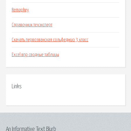
Remapkey
Справочник техэксперт
Скачать первозванская сольфеджио 3 класс
Excel впр сводные таблицы
Links
An Informative Text Blurb