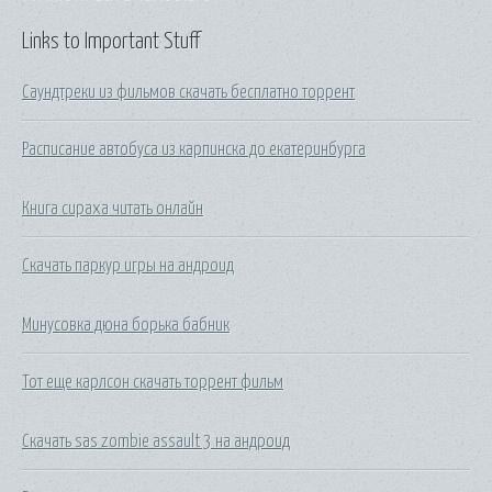
Links to Important Stuff
Саундтреки из фильмов скачать бесплатно торрент
Расписание автобуса из карпинска до екатеринбурга
Книга сираха читать онлайн
Скачать паркур игры на андроид
Минусовка дюна борька бабник
Тот еще карлсон скачать торрент фильм
Скачать sas zombie assault 3 на андроид