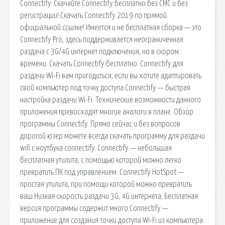
Connectify. Скачайте Connectify бесплатно без СМС и без
регистрации! Скачать Connectify 2019 по прямой
официальной ссылке! Имеется и не бесплатная сборка — это
Connectify Pro, здесь поддерживается неограниченная
раздача с 3G/4G интернет подключения, но в скором
времени. Скачать Connectify бесплатно. Connectify для
раздачи Wi-Fi вам пригодиться, если вы хотите адаптировать
свой компьютер под точку доступа Connectify — быстрая
настройка раздачи Wi-Fi. Технические возможности данного
приложения превосходят многие аналоги в плане. Обзор
программы Connectify. Прямо сейчас и без вопросов
дорогой юзер можете всегда скачать программу для раздачи
wifi с ноутбука connectify. Connectify — небольшая
бесплатная утилита, с помощью которой можно легко
превратить ПК под управлением. Connectify HotSpot —
простая утилита, при помощи которой можно превратить
ваш Низкая скорость раздачи 3G, 4G интернета; Бесплатная
версия программы содержит много Connectify —
приложение для создания точки доступа Wi-Fi из компьютера