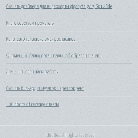
Скачать драйвера для видеокарты gigabyte gv r96p128de
Книги советуем прочитать
Кинотеатр галактика омск расписание
Фирменный бланк организации рб образец скачать
Дом книги елец часы работы
Скачать бильярд симулятор через торрент
100 doors of revenge ответы
© Untitled. All rights reserved.