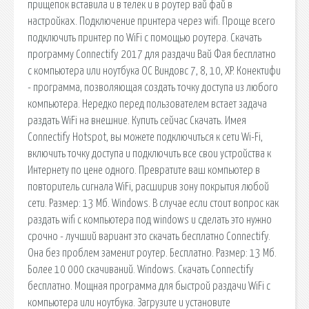
прищепок вставила и в телек и в роутер вай фай в
настройках. Подключение принтера через wifi. Проще всего
подключить принтер по WiFi с помощью роутера. Скачать
программу Connectify 2017 для раздачи Вай Фая бесплатно
с компьютера или ноутбука ОС Виндовс 7, 8, 10, XP. Конектифи
- программа, позволяющая создать точку доступа из любого
компьютера. Нередко перед пользователем встает задача
раздать WiFi на внешние. Купить сейчас Скачать. Имея
Connectify Hotspot, вы можете подключиться к сети Wi-Fi,
включить точку доступа и подключить все свои устройства к
Интернету по цене одного. Превратите ваш компьютер в
повторитель сигнала WiFi, расширив зону покрытия любой
сети. Размер: 13 Мб. Windows. В случае если стоит вопрос как
раздать wifi с компьютера под windows и сделать это нужно
срочно - лучший вариант это скачать бесплатно Connectify.
Она без проблем заменит роутер. Бесплатно. Размер: 13 Мб.
Более 10 000 скачиваний. Windows. Скачать Connectify
бесплатно. Мощная программа для быстрой раздачи WiFi с
компьютера или ноутбука. Загрузите и установите