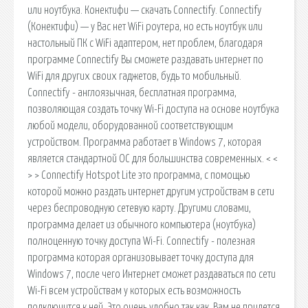
или ноутбука. Конектифи — скачать Connectify. Connectify
(Конектифи) — у Вас нет WiFi роутера, но есть ноутбук или
настольный ПК с WiFi адаптером, нет проблем, благодаря
программе Connectify Вы сможете раздавать интернет по
WiFi для других своих гаджетов, будь то мобильный.
Connectify - англоязычная, бесплатная программа,
позволяющая создать точку Wi-Fi доступа на основе ноутбука
любой модели, оборудованной соответствующим
устройством. Программа работает в Windows 7, которая
является стандартной ОС для большинства современных. < <
> > Connectify Hotspot Lite это программа, с помощью
которой можно раздать интернет другим устройствам в сети
через беспроводную сетевую карту. Другими словами,
программа делает из обычного компьютера (ноутбука)
полноценную точку доступа Wi-Fi. Connectify - полезная
программа которая организовывает точку доступа для
Windows 7, после чего Интернет сможет раздаваться по сети
Wi-Fi всем устройствам у которых есть возможность
подключится к ней. Это очень удобно так как, Вам не придется