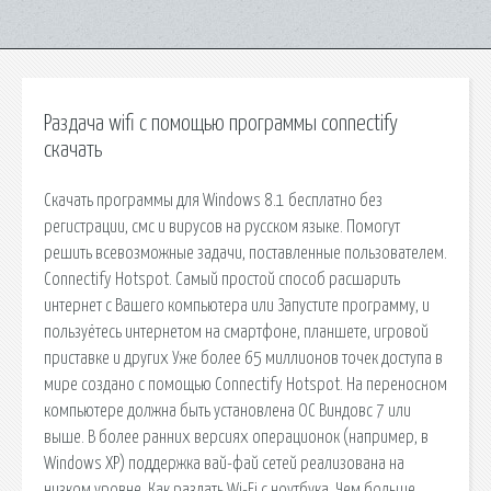
Раздача wifi с помощью программы connectify
скачать
Скачать программы для Windows 8.1 бесплатно без
регистрации, смс и вирусов на русском языке. Помогут
решить всевозможные задачи, поставленные пользователем.
Connectify Hotspot. Самый простой способ расшарить
интернет с Вашего компьютера или Запустите программу, и
пользуётесь интернетом на смартфоне, планшете, игровой
приставке и других Уже более 65 миллионов точек доступа в
мире создано с помощью Connectify Hotspot. На переносном
компьютере должна быть установлена ОС Виндовс 7 или
выше. В более ранних версиях операционок (например, в
Windows XP) поддержка вай-фай сетей реализована на
низком уровне. Как раздать Wi-Fi с ноутбука. Чем больше