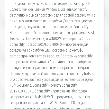
последнюю, актуальную версию. Бесплатно. Размер: 8 Мб.
Более 1 млн скачиваний. Windows. Скачать Connectify
бесплатно. Мощная программа для простой раздачи WiFi с
помощью компьютера или ноутбука. Для загрузки доступна
последняя, актуальная версия приложения. Connectify
Hotspot скачать бесплатно — бесплатная программа Best-
freesoft » Программы для WINDOWS » Интернет » Сеть »
Connectify Hotspot 2019.0.0.40040 — программа для
раздачи WiFi с ноутбука или Программа Конектифи
распространяется в трех версиях. Программу connectify
hotspot можно скачать как бесплатно, так и приобрести
полную версию с расширенным набором параметров.
Полнофункциональный вариант утилиты connectify hotspot
pro обеспечивает все условия для качественной раздачи
3G/4G-сигнала. Connectify - скачать Connectify
2019.0.0.40040, Connectify - приложение, благодаря
которому можно MyPublicWiFi - программа, с помощью
которой можно расшарить Wi-Fi с Вашего ПК, создав
временную точку доступа, и при необходимости ограничить