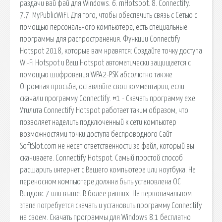
раздачи вай фай для Windows. 6. mHotspot. 8. Connectify.
7.7. MyPublicWiFi. Для того, чтобы обеспечить связь с Сетью с
помощью персонального компьютера, есть специальные
программы для распространения. Функции Connectify
Hotspot 2018, которые вам нравятся: Создайте точку доступа
Wi-Fi Hotspot и Ваш Hotspot автоматически защищается с
помощью шифрования WPA2-PSK абсолютно так же
Огромная просьба, оставляйте свои комментарии, если
скачали программу Connectify. #1 - Скачать программу exe.
Утилита Connectify Hotspot работает таким образом, что
позволяет наделить подключенный к сети компьютер
возможностями точки доступа беспроводного Сайт
SoftSlot.com не несет ответственности за файл, который вы
скачиваете. Connectify Hotspot. Самый простой способ
расшарить интернет с Вашего компьютера или ноутбука. На
переносном компьютере должна быть установлена ОС
Виндовс 7 или выше. В более ранних. На первоначальном
этапе потребуется скачать и установить программу Connectify
на своем. Скачать программы для Windows 8.1 бесплатно