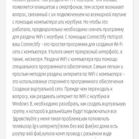
появляется планшетов и смартфонов, тем острее возникает
вопрос, связанный с их подключением ко всемирной паутине
с помощью компьютера или ноутбука. Но чтобы это
работало, предварительно необходимо скачать программу
для раздачи WiFi с ноутбука. С помощью Connectify Hotspot
ваш Connectify - это простая программа для создания Wi-Fi
сети с компьютера. Утилита имеет прекрасный интерфейс, а
также, несмотря. Раздача WiFi с компьютера при помощи
специального программного обеспечения. Самым легким и
простым методом раздачи интернета по WiFi с компьютера –
это использование стороннего программного обеспечения.
Создание виртуальной сети. Прежде чем переходить к
вопросу, как раздавать интернет по WiFi с ноутбука в
Windows 8, необходимо разобрать, как создать виртуальную
группу, к которой в дальнейшем будут подключаться все.
Здравствуйте у меня такая проблема,как потключить
телевизор lg к интернету(телек без вай фая)но дома есть
роутер вай фай,купила комп.провод с разьёмом виде