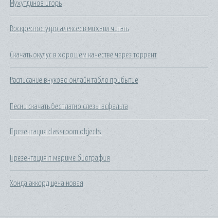
Мухутдинов игорь
Воскресное утро алексеев михаил читать
Скачать окулус в хорошем качестве через торрент
Расписание внуково онлайн табло прибытие
Песни скачать бесплатно слезы асфальта
Презентация classroom objects
Презентация п мериме биография
Хонда аккорд цена новая