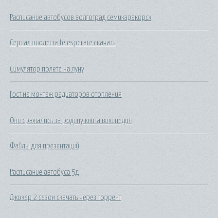
Расписание автобусов волгоград семикаракорск
Сериал виолетта te esperare скачать
Симулятор полета на луну
Гост на монтаж радиаторов отопления
Они сражались за родину книга википедия
Файлы для презентаций
Расписание автобуса 5д
Джокер 2 сезон скачать через торрент