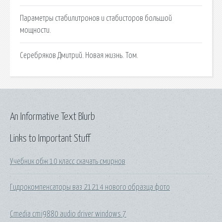
Параметры стабилитронов и стабисторов большой
мощности.
Серебряков Дмитрий. Новая жизнь. Том.
An Informative Text Blurb
Links to Important Stuff
Учебник обж 10 класс скачать смирнов
Гидрокомпенсаторы ваз 21214 нового образца фото
Cmedia cmi9880 audio driver windows 7