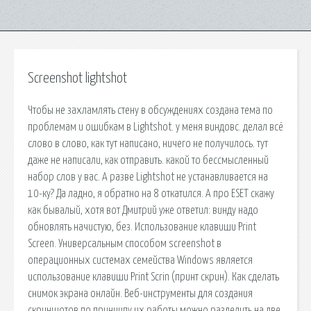
Screenshot lightshot
Чтобы не захламлять стену в обсуждениях создана тема по
проблемам и ошибкам в Lightshot. у меня виндовс. делал всё
слово в слово, как тут написано, ничего не получилось. тут
даже не написали, как отправить. какой то бессмысленный
набор слов у вас. А разве Lightshot не устанавливается на
10-ку? Да ладно, я обратно на 8 откатился. А про ESET скажу
как бывалый, хотя вот Дмитрий уже ответил: винду надо
обновлять начистую, без. Использование клавиши Print
Scrееn. Универсальным способом screenshot в
операционных системах семейства Windows является
использование клавиши Print Scrin (принт скрин). Как сделать
снимок экрана онлайн. Веб-инструменты для создания
скриншотов по принципу их работы можно разделить на две