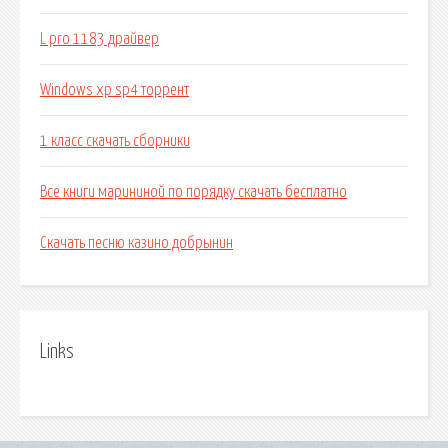
L pro 1183 драйвер
Windows xp sp4 торрент
1 класс скачать сборники
Все книги марининой по порядку скачать бесплатно
Скачать песню казино добрынин
Links