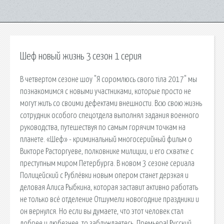
Шеф новый жизнь 3 сезон 1 серия
В четвертом сезоне шоу "Я соромлюсь свого тіла 2017" мы
познакомимся с новыми участниками, которые просто не
могут жить со своими дефектами внешности. Всю свою жизнь
сотрудник особого спецотдела выполнял задания военного
руководства, путешествуя по самым горячим точкам на
планете. «Шеф» - криминальный многосерийный фильм о
Викторе Расторгуеве, полковнике милиции, и его схватке с
преступным миром Петербурга. В новом 3 сезоне сериала
Полицейский с Рублёвки новым опером станет дерзкая и
деловая Алиса Рыбкина, которая заставит активно работать
не только всё отделение Отшумели новогодние праздники и
он вернулся. Но если вы думаете, что этот человек стал
добрее и любезнее, то заблуждаетесь. Премьера! Русский