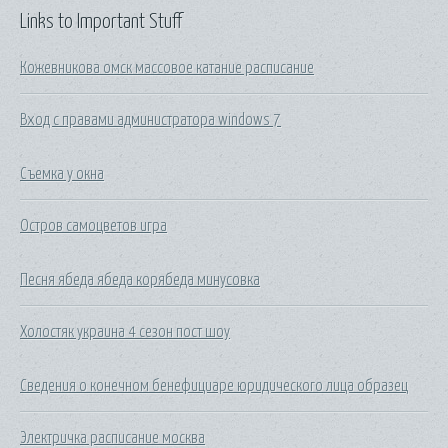
Links to Important Stuff
Кожевникова омск массовое катание расписание
Вход с правами администратора windows 7
Съемка у окна
Остров самоцветов игра
Песня ябеда ябеда корябеда минусовка
Холостяк украина 4 сезон пост шоу
Сведения о конечном бенефициаре юридического лица образец
Электричка расписание москва