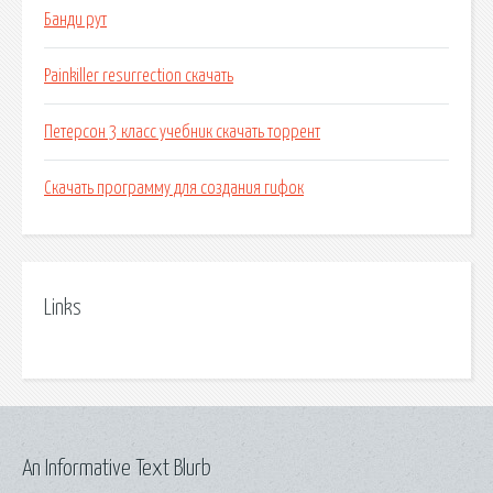
Банди рут
Painkiller resurrection скачать
Петерсон 3 класс учебник скачать торрент
Скачать программу для создания гифок
Links
An Informative Text Blurb