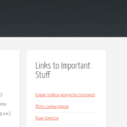
Links to Important
Stuff
КЗ
Бланк график дежурств сторожей
отла
Фото схемы домов
.н.м.)
Линн томпсон