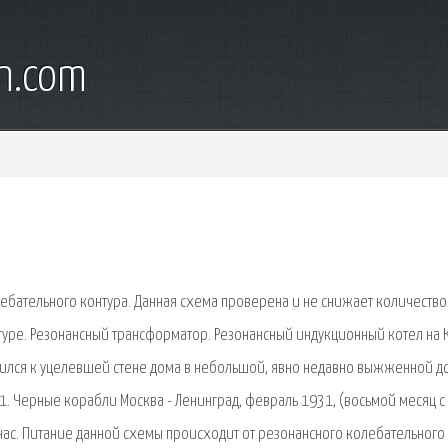
wn.com
ебательного контура. Данная схема проверена и не снижает количество
уре. Резонансный трансформатор. Резонансный индукционный котел на 
лился к уцелевшей стене дома в небольшой, явно недавно выжженной д
1. Черные корабли Москва - Ленинград, февраль 1931, (восьмой месяц с р
нас. Питание данной схемы происходит от резонансного колебательного