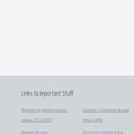
Links to Important Stuff
Журнал за рулем зимние
Скачать с торрента фильм
шины 2014 2015
путь к себе
Иванка фильм
Песня три белых коня