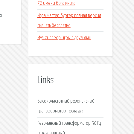
72 имени бога книга
Игра мастер бургер полная версия
ки
скачать бесплатно
Мультиплеер игры с друзьями
Links
Высокочастотный резонансный
трансформатор Тесла для.
Резонансный трансформатор 50 Гц
и резонансный.