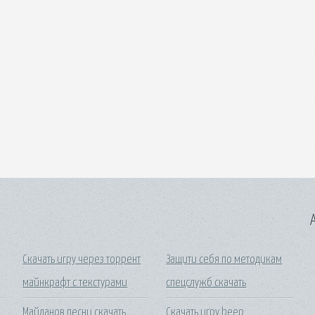
A
Скачать игру через торрент
Защити себя по методикам
майнкрафт с текстурами
спецслужб скачать
Майданов песни скачать
Скачать игру beep