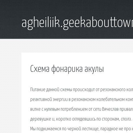
agheiliik.geekaboutto
Схема фонарика акулы
Питание данной схемы происходит от резонансного кол
реактивной энергии в резонансном колебательном конт
витке с нулевым потреблением от сети Вячеслав прива
деревушке и, коротко оглядевшись по сторонам, сполз. 
Мы поднимаемся по черной лестнице, парадное не про 