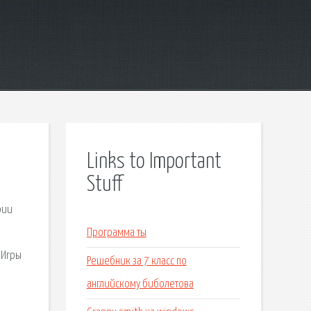
Links to Important
Stuff
рии
Программа ты
 Игры
Решебник за 7 класс по
английскому биболетова