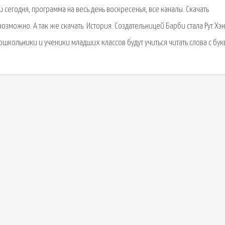
 сегодня, программа на весь день воскресенья, все каналы. Скачать
озможно. А так же скачать. История. Создательницей Барби стала Рут Хэ
дошкольники и ученики младших классов будут учиться читать слова с бук