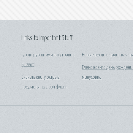
Links to Important Stuff
Гдз по русскому языку граник
Новые песни натали скачать
5 класс
Елена ваенга день рождени
Скачать книгу острые
минусовка
предметы гиллиан флинн