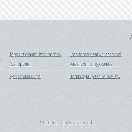
A
Торрент скачать kitchendraw
Creedence clearwater revival
rus торрент
bad moon rising скачать
я
Рутор точка инфо
Песню руки усталые скачать
© Untitled. All rights reserved.