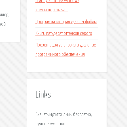
Granny smith на windows
компьютер скачать
ндлер,
Программа которая удаляет файлы
вой.
Книги пятьдесят оттенков серого
Презентация установка и удаление
программного обеспечения
Links
Скачать мультфильмы бесплатно,
лучшие мультики.