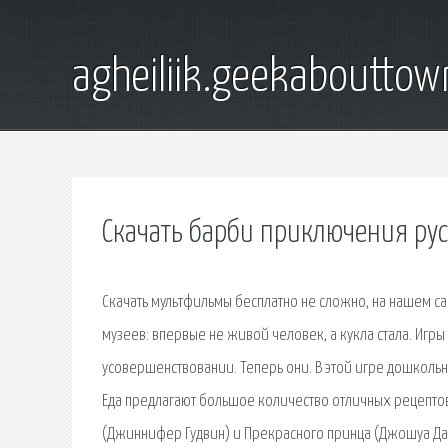
agheiliik.geekaboutto
Скачать барби приключения ру
Скачать мультфильмы бесплатно не сложно, на нашем са
музеев: впервые не живой человек, а кукла стала. Игр
усовершенствовании. Теперь они. В этой игре дошкольни
Еда предлагают большое количество отличных рецептов
(Джиннифер Гудвин) и Прекрасного принца (Джошуа Дал