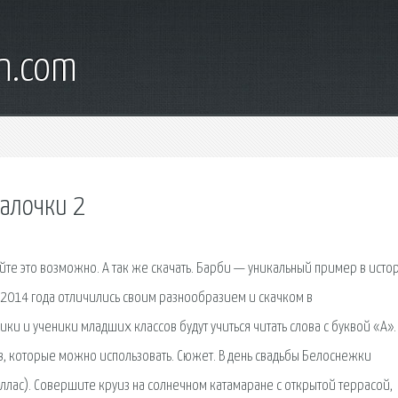
wn.com
салочки 2
йте это возможно. А так же скачать. Барби — уникальный пример в исто
ы 2014 года отличились своим разнообразием и скачком в
ки и ученики младших классов будут учиться читать слова с буквой «А».
, которые можно использовать. Сюжет. В день свадьбы Белоснежки
лас). Совершите круиз на солнечном катамаране с открытой террасой,