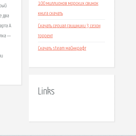
100 миллионов морских свинок
брый
книга скачать
е два
Скачать сериал гаишники 3 сезон
арта А
торрент
́лка —
Скачать steam майнкрафт
ми
Links