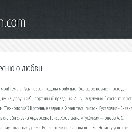
wn.com
песню о любви
 моя! Тема « Русь, Россия, Родина моя!» даёт большие возможности для
ну-ка, девушки!" Спортивный праздник "А, ну-ка девушки" состоит из эст
 "Технология") Шуточные задания. Хранители сказок: Русалочка - Сказк
ь онлайн сказки Андерсена Ганса Христиана. «Руса́лка» — опера А. С.
 музыкальная драма. Вика потерявшая сына пишет - Не могу успокоетс