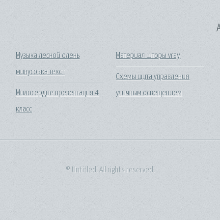
A
Музыка лесной олень
Материал шторы vray
минусовка текст
Схемы щита управления
Милосердие презентация 4
уличным освещением
класс
© Untitled. All rights reserved.