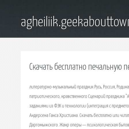
agheiliik.geekaboutto
Скачать бесплатно печальную 
литературно-музыкальный праздник Русь, Россия, Родина
патриотического, нравственного Сценарий праздника "А, 
заданиями из ФЗК и технологии (интеграция с предметом
Андерсена Ганса Христиана. Скачать бесплатно или читат
Даргомыжского. Жанр оперы — психологическая бытовая