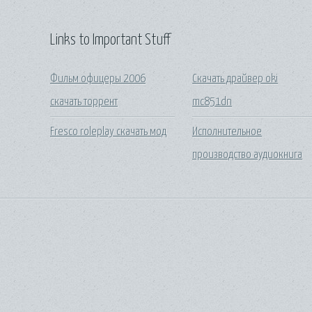
Links to Important Stuff
Фильм офицеры 2006
Скачать драйвер oki
скачать торрент
mc851dn
Fresco roleplay скачать мод
Исполнительное
производство аудиокнига