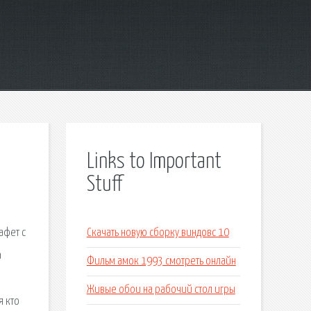
Links to Important
Stuff
афет с
Скачать новую сборку виндовс 10
а
Фильм амок 1993 смотреть онлайн
Живые обои на рабочий стол игры
я кто