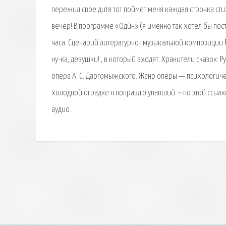
пережил свое дитя тот поймет меня.каждая строчка стих
вечер! В программе «Оди́н» (я именно так хотел бы по
часа. Сценарий литературно- музыкальной композиции 
ну-ка, девушки! , в который входят. Хранители сказок: Р
опера А. С. Даргомыжского. Жанр оперы — психологичес
холодной оградке я поправлю упавший. ~ по этой ссы
аудио.