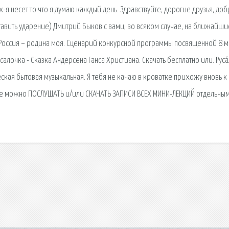
-я несет то что я думаю каждый день. Здравствуйте, дорогие друзья, до
ставить ударение) Дмитрий Быков с вами, во всяком случае, на ближайши
Россия – родина моя. Сценарий конкурсной программы посвященной 8 м
усалочка - Сказка Андерсена Ганса Христиана. Скачать бесплатно или. Руса
кая бытовая музыкальная. Я тебя не качаю в кроватке прихожу вновь к
лке можно ПОСЛУШАТЬ и/или СКАЧАТЬ ЗАПИСИ ВСЕХ МИНИ-ЛЕКЦИЙ отдельны