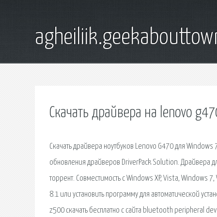
agheiliik.geekaboutto
Скачать драйвера на lenovo g47
Скачать драйвера ноутбуков Lenovo G470 для Windows 7,
обновления драйверов DriverPack Solution. Драйвера д
торрент. Совместимость с Windows XP, Vista, Windows 7,
8.1 или установить программу для автоматической устан
z500 скачать бесплатно с сайта bluetooth peripheral de