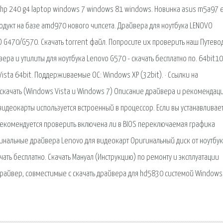
o hp 240 g4 laptop windows 7 windows 81 windows. Новинка asus m5a97 e
дукт на базе amd970 нового чипсета. Драйвера для ноутбука LENOVO
O G470/G570. Скачать torrent файл. Попросите их проверить наш Путево
ра и утилиты для ноутбука Lenovo G570 - скачать бесплатно по. 64bit10
ista 64bit. Поддерживаемые ОС: Windows XP (32bit). · Ссылки на
/ скачать (Windows Vista и Windows 7) Описание драйвера и рекомендац
 видеокарты используется встроенный в процессор. Если вы устанавливае
 рекомендуется проверить включена ли в BIOS переключаемая графика
гинальные драйвера Lenovo для видеокарт Оригинальный диск от ноутбу
ачать бесплатно. Скачать Мануал (Инструкцию) по ремонту и эксплуатации
райвер, совместимые с скачать драйвера для hd5830 системой Windows 