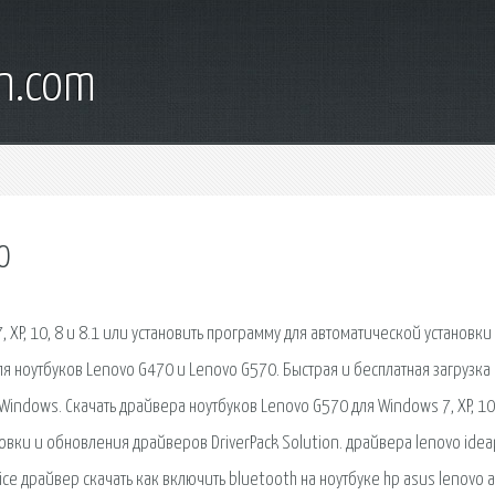
wn.com
0
 XP, 10, 8 и 8.1 или установить программу для автоматической установки
ля ноутбуков Lenovo G470 и Lenovo G570. Быстрая и бесплатная загрузка
 Windows. Скачать драйвера ноутбуков Lenovo G570 для Windows 7, XP, 10,
овки и обновления драйверов DriverPack Solution. драйвера lenovo ide
vice драйвер скачать как включить bluetooth на ноутбуке hp asus lenovo 