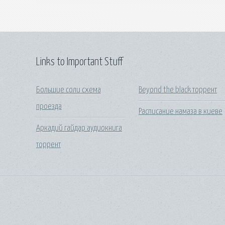
Links to Important Stuff
Большие соли схема
Beyond the black торрент
проезда
Расписание намаза в киеве
Аркадий гайдар аудиокнига
торрент