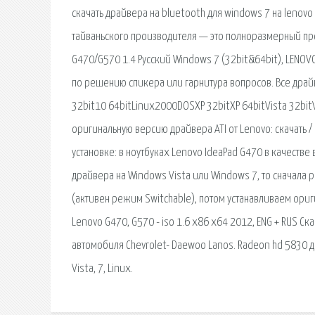
скачать драйвера на bluetooth для windows 7 на lenov
тайваньского производителя — это полноразмерный про
G470/G570 1.4 Русский Windows 7 (32bit&64bit), LENOV
по решению спикера или гарнитура вопросов. Все драйве
32bit10 64bitLinux2000DOSXP 32bitXP 64bitVista 32bitV
оригинальную версию драйвера ATI от Lenovo: скачать 
установке: в ноутбуках Lenovo IdeaPad G470 в качестве
драйвера на Windows Vista или Windows 7, то сначала
(активен режим Switchable), потом устанавливаем ори
Lenovo G470, G570 - iso 1.6 x86 x64 2012, ENG + RUS Ск
автомобиля Chevrolet- Daewoo Lanos. Radeon hd 5830 д
Vista, 7, Linux.