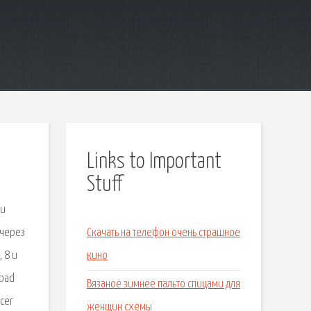
Links to Important
Stuff
 и
 через
Скачать на телефон очень страшное
 8 и
кино
apad
Вязаное зимнее пальто спицами для
acer
женщин схемы