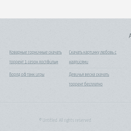
A
Коварные горничные скачать
Скачать картинку любовь с
торрент 1 сезон лостфильм
надписями
Ворлд оф танк игры
Девичья весна скачать
торрент бесплатно
© Untitled. All rights reserved.