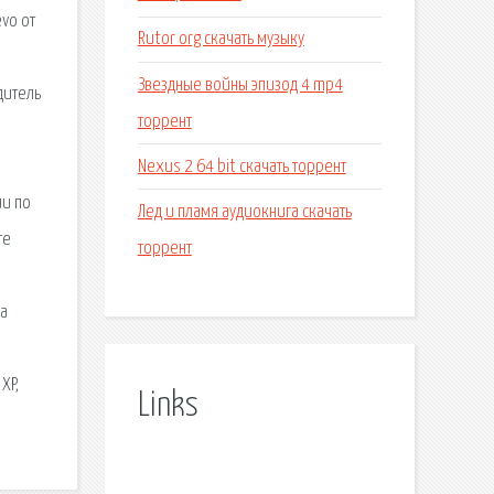
vo от
Rutor org скачать музыку
Звездные войны эпизод 4 mp4
дитель
торрент
Nexus 2 64 bit скачать торрент
ии по
Лед и пламя аудиокнига скачать
те
торрент
ка
XP,
Links