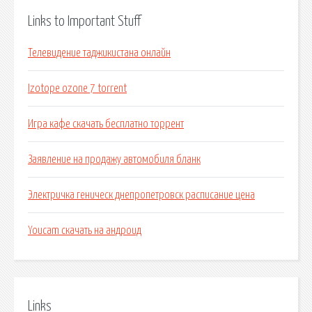
Links to Important Stuff
Телевидение таджикистана онлайн
Izotope ozone 7 torrent
Игра кафе скачать бесплатно торрент
Заявление на продажу автомобиля бланк
Электричка геническ днепропетровск расписание цена
Youcam скачать на андроид
Links