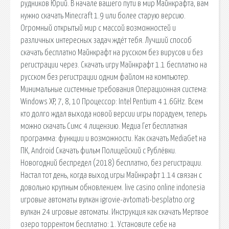
рудников Юрий. В начале вашего пути в мир Майнкрафта, вам
нужно скачать Minecraft 1.9 или более старую версию.
Огромный открытый мир с массой возможностей и
различных интересных задач ждёт тебя. Лучший способ
скачать бесплатно Майнкрафт на русском без вирусов и без
регистрации через. Скачать игру Майнкрафт 1.1 бесплатно на
русском без регистрации одним файлом на компьютер.
Минимальные системные требования Операционная система:
Windows XP, 7, 8, 10 Процессор: Intel Pentium 4 1.6GHz. Всем
кто долго ждал выхода новой версии игры порадуем, теперь
можно скачать Симс 4 лицензию. Медиа Гет бесплатная
программа: функции и возможности. Как скачать MediaGet на
ПК, Android Скачать фильм Полицейский с Рублёвки.
Новогодний беспредел (2018) бесплатно, без регистрации.
Настал тот день, когда выход игры Майнкрафт 1.14 связан с
довольно крупным обновлением. live casino online indonesia
игровые автоматы вулкан igrovie-avtomati-besplatno.org
вулкан 24 игровые автоматы. Инструкция как скачать Мертвое
озеро торрентом бесплатно: 1. Установите себе на