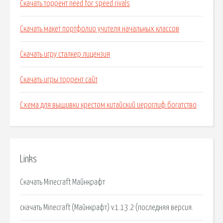
Скачать торрент need for speed rivals
Скачать макет портфолио учителя начальных классов
Скачать игру сталкер лицензия
Скачать игры торрент сайт
Схема для вышивки крестом китайский иероглиф богатство
Links
Скачать Minecraft Майнкрафт
скачать Minecraft (Майнкрафт) v.1.13.2 (последняя версия.