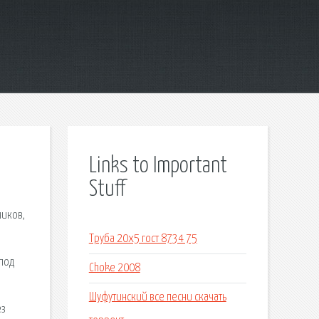
Links to Important
Stuff
чиков,
Труба 20х5 гост 8734 75
 под
Choke 2008
Шуфутинский все песни скачать
ез