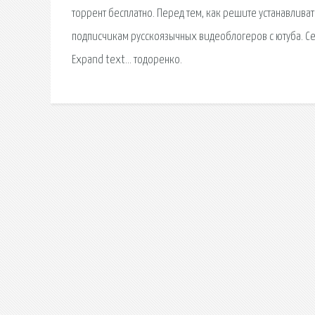
торрент бесплатно. Перед тем, как решите устанавливат
подписчикам русскоязычных видеоблогеров с ютуба. Сер
Expand text… тодоренко.