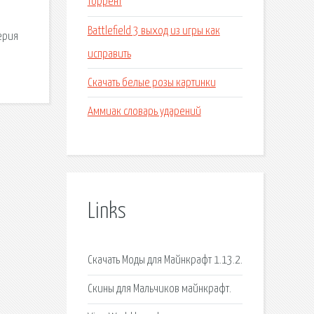
торрент
Battlefield 3 выход из игры как
ерия
исправить
Скачать белые розы картинки
Аммиак словарь ударений
Links
Скачать Моды для Майнкрафт 1.13.2.
Скины для Мальчиков майнкрафт.