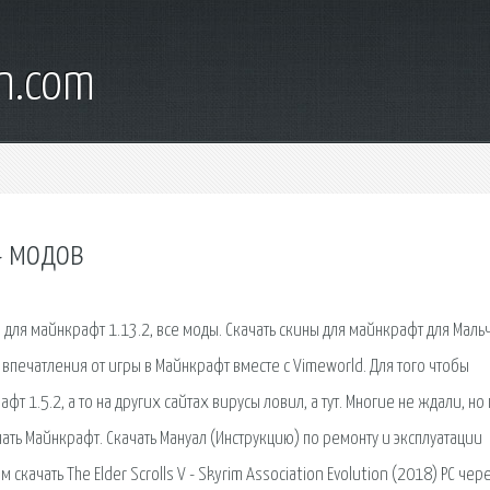
wn.com
4 модов
для майнкрафт 1.13.2, все моды. Скачать скины для майнкрафт для Маль
впечатления от игры в Майнкрафт вместе с Vimeworld. Для того чтобы
т 1.5.2, а то на других сайтах вирусы ловил, а тут. Многие не ждали, но
ать Майнкрафт. Скачать Мануал (Инструкцию) по ремонту и эксплуатации
качать The Elder Scrolls V - Skyrim Association Evolution (2018) PC чер