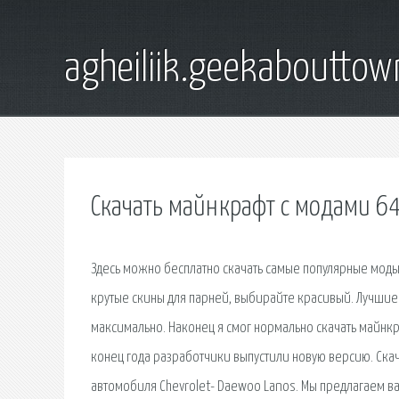
agheiliik.geekaboutto
Скачать майнкрафт с модами 6
Здесь можно бесплатно скачать самые популярные моды 
крутые скины для парней, выбирайте красивый. Лучшие 
максимально. Наконец я смог нормально скачать майнкраф
конец года разработчики выпустили новую версию. Скач
автомобиля Chevrolet- Daewoo Lanos. Мы предлагаем вам с