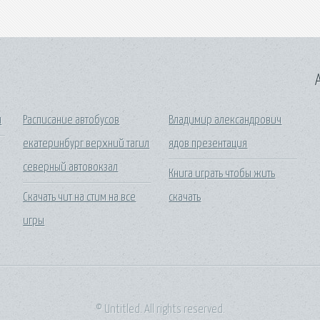
A
я
Расписание автобусов
Владимир александрович
екатеринбург верхний тагил
ядов презентация
северный автовокзал
Книга играть чтобы жить
Скачать чит на стим на все
скачать
игры
© Untitled. All rights reserved.