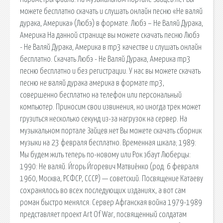
можете бесплатно скачать и слушать онлайн песню «Не валяй
дурака, Америка» (Любэ) в формате. Любэ – Не Валяй Дурака,
Америка На данной странице вы можете скачать песню Любэ
- Не Валяй Дурака, Америка в mp3 качестве и слушать онлайн
бесплатно. Скачать Любэ - Не Валяй Дурака, Америка mp3
песню бесплатно и без регистрации. У нас вы можете скачать
песню не валяй дурака америка в формате mp3,
совершенно бесплатно на телефон или персональный
компьютер. Приносим свои извинения, но иногда трек может
грузиться несколько секунд из-за нагрузок на сервер. На
музыкальном портале Зайцев.нет Вы можете скачать сборник
музыки на 23 февраля бесплатно. Временная шкала; 1989:
Мы будем жить теперь по-новому или Рок эбаут Люберцы:
1990: Не валяй. И́горь И́горевич Матвие́нко (род. 6 февраля
1960, Москва, РСФСР, СССР) — советский. Посвящение Катаеву
сохранялось во всех последующих изданиях, а вот сам
роман быстро менялся. Сервер Афганская война 1979-1989
представляет проект Art Of War, посвященный солдатам