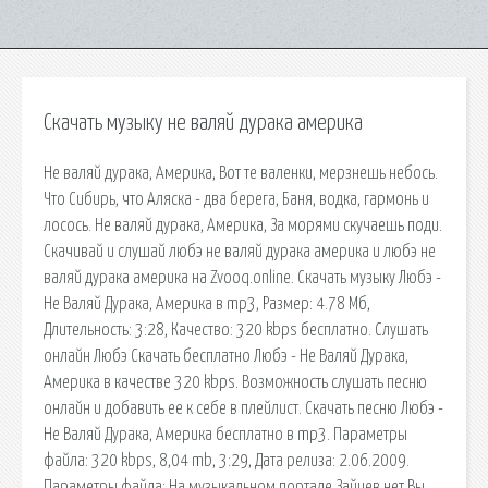
Скачать музыку не валяй дурака америка
Не валяй дурака, Америка, Вот те валенки, мерзнешь небось.
Что Сибирь, что Аляска - два берега, Баня, водка, гармонь и
лосось. Не валяй дурака, Америка, За морями скучаешь поди.
Скачивай и слушай любэ не валяй дурака америка и любэ не
валяй дурака америка на Zvooq.online. Скачать музыку Любэ -
Не Валяй Дурака, Америка в mp3, Размер: 4.78 Мб,
Длительность: 3:28, Качество: 320 kbps бесплатно. Слушать
онлайн Любэ Скачать бесплатно Любэ - Не Валяй Дурака,
Америка в качестве 320 kbps. Возможность слушать песню
онлайн и добавить ее к себе в плейлист. Скачать песню Любэ -
Не Валяй Дурака, Америка бесплатно в mp3. Параметры
файла: 320 kbps, 8,04 mb, 3:29, Дата релиза: 2.06.2009.
Параметры файла: На музыкальном портале Зайцев.нет Вы