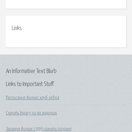
Links
An Informative Text Blurb
Links to Important Stuff
Расписание фитнес клуб зебра
Скачать binary su на андроид
Западня фильм 1999 скачать торрент