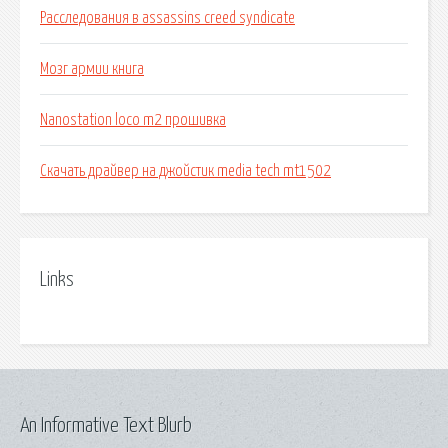
Расследования в assassins creed syndicate
Мозг армии книга
Nanostation loco m2 прошивка
Скачать драйвер на джойстик media tech mt1502
Links
An Informative Text Blurb