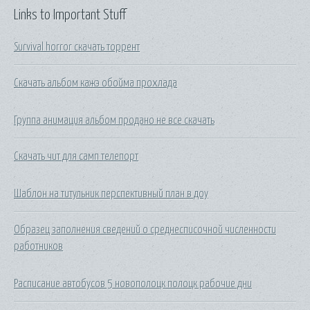
Links to Important Stuff
Survival horror скачать торрент
Скачать альбом кажэ обойма прохлада
Группа анимация альбом продано не все скачать
Скачать чит для самп телепорт
Шаблон на титульник перспективный план в доу
Образец заполнения сведений о среднесписочной численности
работников
Расписание автобусов 5 новополоцк полоцк рабочие дни