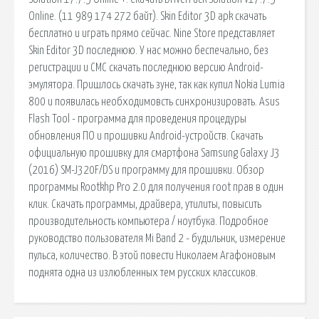
Online. (11 989 174 272 байт). Skin Editor 3D apk скачать
бесплатно и играть прямо сейчас. Nine Store представляет
Skin Editor 3D последнюю. У нас можно беспечально, без
регистрации и СМС скачать последнюю версию Android-
эмулятора. Пришлось скачать зуне, так как купил Nokia Lumia
800 и появилась необходимовсть синхронизировать. Asus
Flash Tool - программа для проведения процедуры
обновления ПО и прошивки Android-устройств. Скачать
официальную прошивку для смартфона Samsung Galaxy J3
(2016) SM-J320F/DS и программу для прошивки. Обзор
программы Rootkhp Pro 2.0 для получения root прав в один
клик. Скачать программы, драйвера, утилиты, повысить
производительность компьютера / ноутбука. Подробное
руководство пользователя Mi Band 2 - будильник, измерение
пульса, количество. В этой повести Николаем Агафоновым
поднята одна из излюбленных тем русских классиков.