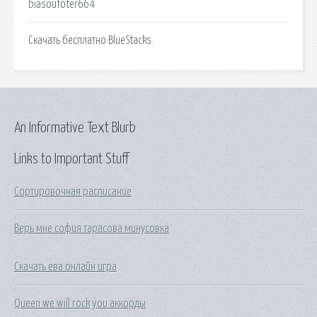
biasoufoter664
Скачать бесплатно BlueStacks.
An Informative Text Blurb
Links to Important Stuff
Сортировочная расписание
Верь мне софия тарасова минусовка
Скачать ева онлайн игра
Queen we will rock you аккорды