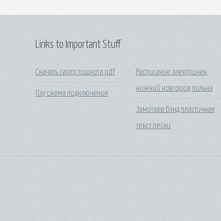
Links to Important Stuff
Скачать сартр тошнота pdf
Расписание электричек
нижний новгород пильна
Пзу схема подключения
Замотаев бэнд пластичная
текст песни