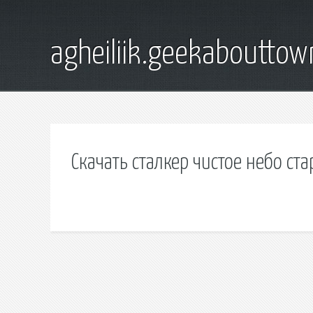
agheiliik.geekaboutto
Скачать сталкер чистое небо ст