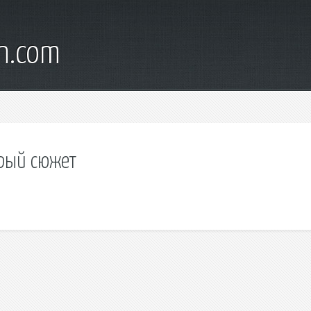
wn.com
арый сюжет