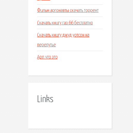
Фильм аргонавты скачать торрент
Скачать книгу газ 66 бесплатно
Скачать книгу джуд уотсон на
перепутье
Apn что это
Links