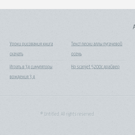
A
Уроки рисования книга
Текст песни аллы пугачевой
скачать
осень
Играть в 3д симуляторы
Hp scanjet 5200c драйвер
вождения 3 д
© Untitled. All rights reserved.