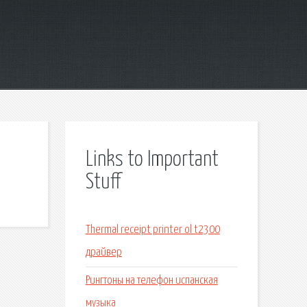
Links to Important
Stuff
Thermal receipt printer ol t2300
драйвер
Рингтоны на телефон испанская
музыка